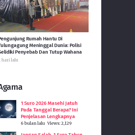
Pengunjung Rumah Hantu Di
Tulungagung Meninggal Dunia: Polisi
Selidiki Penyebab Dan Tutup Wahana
 hari lalu
Agama
1 Suro 2026 Masehi Jatuh
Pada Tanggal Berapa? Ini
Penjelasan Lengkapnya
6 bulan lalu
Views:
2,129
Jangan Salah, 1 Suro Tahun