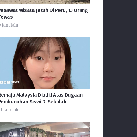
Pesawat Wisata Jatuh Di Peru, 13 Orang
Tewas
 jam lalu
Remaja Malaysia Diadili Atas Dugaan
Pembunuhan Siswi Di Sekolah
1 jam lalu