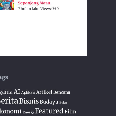
Sepanjang Masa
7 bulan lalu
Views:
359
ags
AI
gama
Artikel
Bencana
Aplikasi
erita
Bisnis
Budaya
Buku
Featured
konomi
Film
Energi