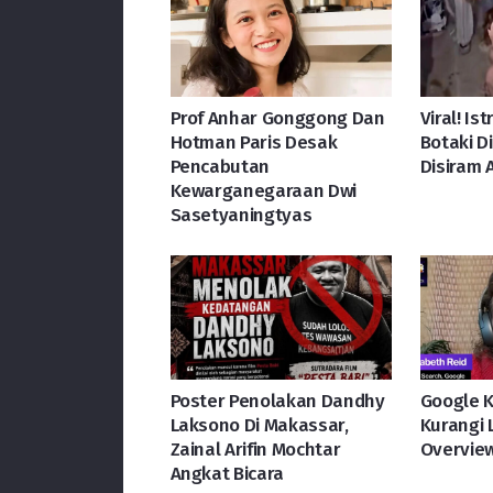
Prof Anhar Gonggong Dan
Viral! Is
Hotman Paris Desak
Botaki D
Pencabutan
Disiram A
Kewarganegaraan Dwi
Sasetyaningtyas
Poster Penolakan Dandhy
Google Kl
Laksono Di Makassar,
Kurangi L
Zainal Arifin Mochtar
Overvie
Angkat Bicara