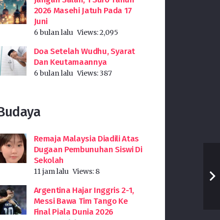
2026 Masehi Jatuh Pada 17
Juni
6 bulan lalu
Views:
2,095
Doa Setelah Wudhu, Syarat
Dan Keutamaannya
6 bulan lalu
Views:
387
Budaya
Remaja Malaysia Diadili Atas
Dugaan Pembunuhan Siswi Di
Sekolah
11 jam lalu
Views:
8
Argentina Hajar Inggris 2-1,
Messi Bawa Tim Tango Ke
Final Piala Dunia 2026