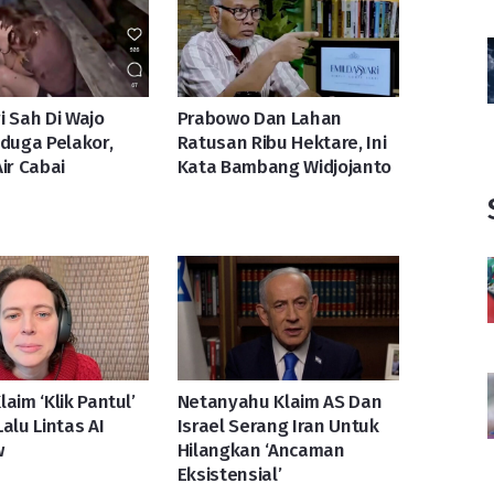
tri Sah Di Wajo
Prabowo Dan Lahan
iduga Pelakor,
Ratusan Ribu Hektare, Ini
ir Cabai
Kata Bambang Widjojanto
aim ‘Klik Pantul’
Netanyahu Klaim AS Dan
alu Lintas AI
Israel Serang Iran Untuk
w
Hilangkan ‘Ancaman
Eksistensial’