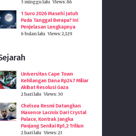
3 minggu lalu
Views:
86
1 Suro 2026 Masehi Jatuh
Pada Tanggal Berapa? Ini
Penjelasan Lengkapnya
6 bulan lalu
Views:
2,129
Sejarah
Universitas Cape Town
Kehilangan Dana Rp247 Miliar
Akibat Resolusi Gaza
2 hari lalu
Views:
30
Chelsea Resmi Datangkan
Maxence Lacroix Dari Crystal
Palace, Kontrak Jangka
Panjang Senilai Rp1,2 Triliun
2 hari lalu
Views:
23