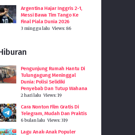
Argentina Hajar Inggris 2-1,
Messi Bawa Tim Tango Ke
Final Piala Dunia 2026
3 minggu lalu
Views:
86
Hiburan
Pengunjung Rumah Hantu Di
Tulungagung Meninggal
Dunia: Polisi Selidiki
Penyebab Dan Tutup Wahana
2 hari lalu
Views:
19
Cara Nonton Film Gratis Di
Telegram, Mudah Dan Praktis
6 bulan lalu
Views:
319
Lagu Anak-Anak Populer