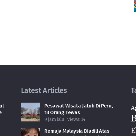
Latest Articles
T
ut
Pesawat Wisata Jatuh Di Peru,
A
e
13 Orang Tewas
B
9 jam lalu
Views:
14
E
Remaja Malaysia Diadili Atas