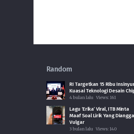
Random
RI Targetkan 15 Ribu Insinyu
Kuasai Teknologi Desain Chi
4 bulan lalu
Views:
161
Lagu ‘Erika’ Viral, ITB Minta
Maaf Soal Lirik Yang Diangg
Vulgar
3 bulan lalu
Views:
140