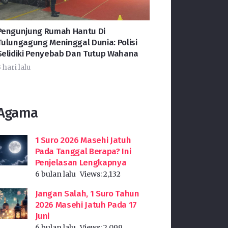
Pengunjung Rumah Hantu Di
Tulungagung Meninggal Dunia: Polisi
Selidiki Penyebab Dan Tutup Wahana
 hari lalu
Agama
1 Suro 2026 Masehi Jatuh
Pada Tanggal Berapa? Ini
Penjelasan Lengkapnya
6 bulan lalu
Views:
2,132
Jangan Salah, 1 Suro Tahun
2026 Masehi Jatuh Pada 17
Juni
6 bulan lalu
Views:
2,099