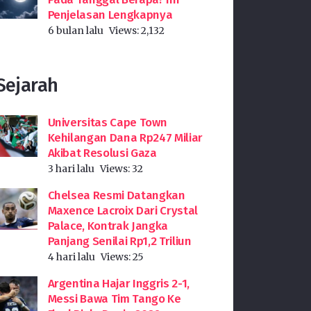
Penjelasan Lengkapnya
6 bulan lalu
Views:
2,132
Sejarah
Universitas Cape Town
Kehilangan Dana Rp247 Miliar
Akibat Resolusi Gaza
3 hari lalu
Views:
32
Chelsea Resmi Datangkan
Maxence Lacroix Dari Crystal
Palace, Kontrak Jangka
Panjang Senilai Rp1,2 Triliun
4 hari lalu
Views:
25
Argentina Hajar Inggris 2-1,
Messi Bawa Tim Tango Ke