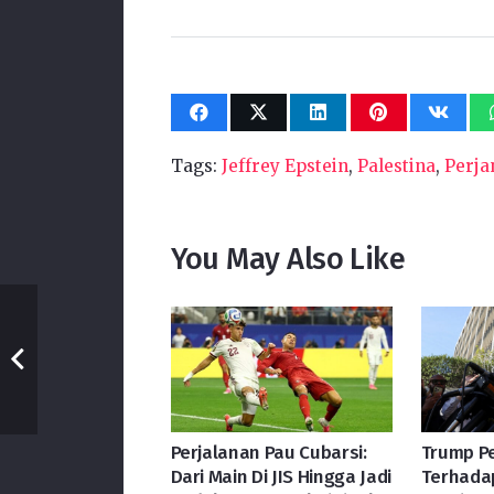
Tags:
Jeffrey Epstein
,
Palestina
,
Perja
You May Also Like
Perjalanan Pau Cubarsi:
Trump P
Dari Main Di JIS Hingga Jadi
Terhada