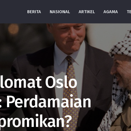
BERITA
NASIONAL
ARTIKEL
AGAMA
T
lomat Oslo
: Perdamaian
promikan?