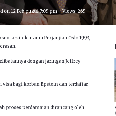
ed on
12 Feb pukul 7:05 pm
Views:
265
sen, arsitek utama Perjanjian Oslo 1993,
erasan.
ibatannya dengan jaringan Jeffrey
 visa bagi korban Epstein dan terdaftar
h proses perdamaian dirancang oleh