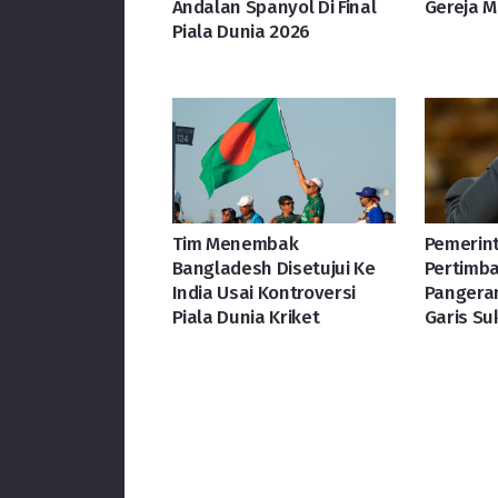
Andalan Spanyol Di Final
Gereja M
Piala Dunia 2026
Tim Menembak
Pemerint
Bangladesh Disetujui Ke
Pertimb
India Usai Kontroversi
Pangera
Piala Dunia Kriket
Garis Su