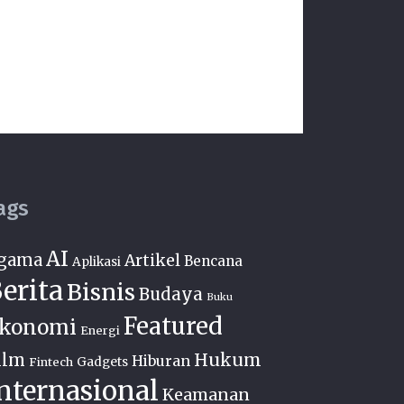
ags
AI
gama
Artikel
Bencana
Aplikasi
erita
Bisnis
Budaya
Buku
Featured
konomi
Energi
Hukum
ilm
Hiburan
Fintech
Gadgets
nternasional
Keamanan