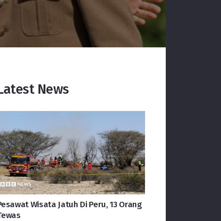
Latest News
Pesawat Wisata Jatuh Di Peru, 13 Orang
Tewas