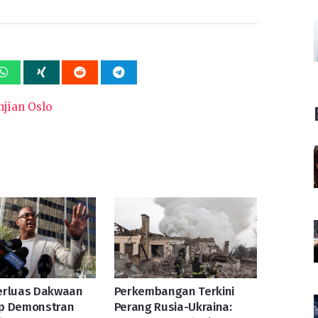
njian Oslo
erluas Dakwaan
Perkembangan Terkini
p Demonstran
Perang Rusia-Ukraina: