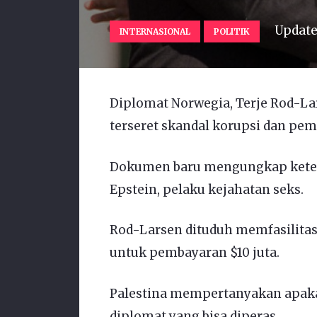
Updat
INTERNASIONAL
POLITIK
Diplomat Norwegia, Terje Rod-Lar
terseret skandal korupsi dan pem
Dokumen baru mengungkap keterl
Epstein, pelaku kejahatan seks.
Rod-Larsen dituduh memfasilitasi
untuk pembayaran $10 juta.
Palestina mempertanyakan apaka
diplomat yang bisa diperas.