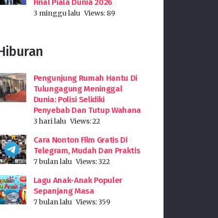
Final Piala Dunia 2026
3 minggu lalu
Views:
89
Hiburan
Pengunjung Rumah Hantu Di
Tulungagung Meninggal
Dunia: Polisi Selidiki
Penyebab Dan Tutup Wahana
3 hari lalu
Views:
22
Cara Nonton Film Gratis Di
Telegram, Mudah Dan Praktis
7 bulan lalu
Views:
322
Lagu Anak-Anak Populer
Sepanjang Masa
7 bulan lalu
Views:
359