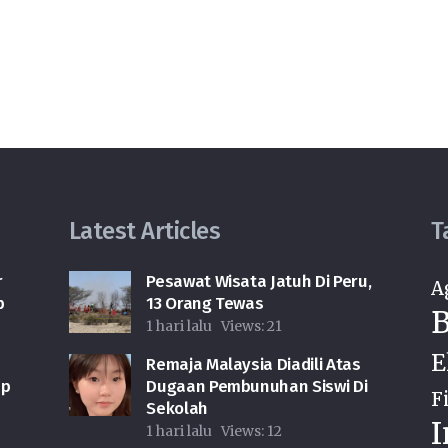
Latest Articles
T
r
Pesawat Wisata Jatuh Di Peru,
A
p
13 Orang Tewas
B
1 hari lalu
Views:
21
E
Remaja Malaysia Diadili Atas
ap
Dugaan Pembunuhan Siswi Di
F
Sekolah
I
1 hari lalu
Views:
12