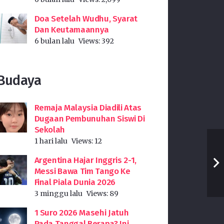
Doa Setelah Wudhu, Syarat
Dan Keutamaannya
6 bulan lalu
Views:
392
Budaya
Remaja Malaysia Diadili Atas
Dugaan Pembunuhan Siswi Di
Sekolah
1 hari lalu
Views:
12
Argentina Hajar Inggris 2-1,
Messi Bawa Tim Tango Ke
Final Piala Dunia 2026
3 minggu lalu
Views:
89
1 Suro 2026 Masehi Jatuh
Pada Tanggal Berapa? Ini