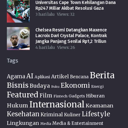
Universitas Cape Town Kehilangan Dana
Rp247 Miliar Akibat Resolusi Gaza
3 hari lalu
Views:
32
Chelsea Resmi Datangkan Maxence
Lacroix Dari Crystal Palace, Kontrak
Jangka Panjang Senilai Rp1,2 Triliun
4 hari lalu
Views:
26
Tags
Berita
AI
Agama
Artikel
Bencana
Aplikasi
Bisnis
Ekonomi
Budaya
Energi
Buku
Featured
Film
Hiburan
Fintech
Gadgets
Internasional
Hukum
Keamanan
Lifestyle
Kesehatan
Kriminal
Kuliner
Lingkungan
Media & Entertainment
Media