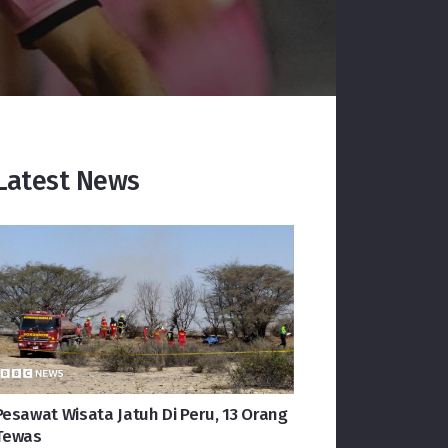
Latest News
Pesawat Wisata Jatuh Di Peru, 13 Orang
Tewas