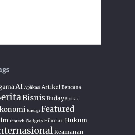
ags
AI
gama
Artikel
Bencana
Aplikasi
erita
Bisnis
Budaya
Buku
Featured
konomi
Energi
Hukum
ilm
Hiburan
Fintech
Gadgets
nternasional
Keamanan