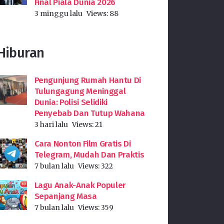
Final Piala Dunia 2026
3 minggu lalu
Views:
88
Hiburan
Pengunjung Rumah Hantu Di
Tulungagung Meninggal
Dunia: Polisi Selidiki
Penyebab Dan Tutup Wahana
3 hari lalu
Views:
21
Cara Nonton Film Gratis Di
Telegram, Mudah Dan Praktis
7 bulan lalu
Views:
322
Lagu Anak-Anak Populer
Sepanjang Masa
7 bulan lalu
Views:
359