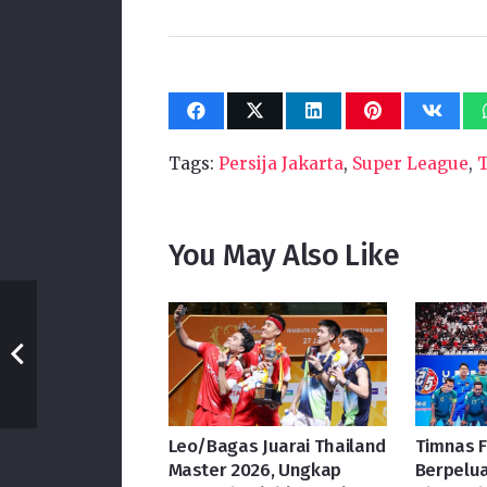
Tags:
Persija Jakarta
,
Super League
,
T
You May Also Like
Leo/Bagas Juarai Thailand
Timnas F
Master 2026, Ungkap
Berpelua