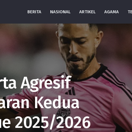
BERITA
NASIONAL
ARTIKEL
AGAMA
T
rta Agresif
aran Kedua
ue 2025/2026