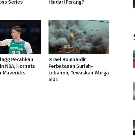
ions Series
Hindari Perang?
Flagg Pecahkan
Israel Bombardir
in NBA, Hornets
Perbatasan Suriah-
n Mavericks
Lebanon, Tewaskan Warga
Sipil