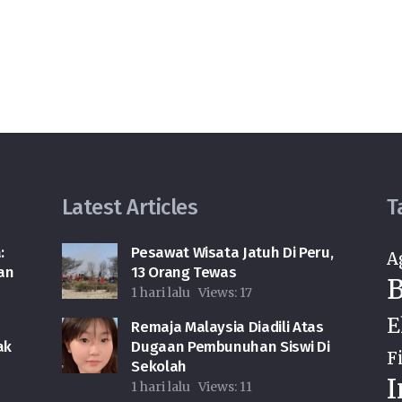
Latest Articles
T
:
Pesawat Wisata Jatuh Di Peru,
A
an
13 Orang Tewas
B
1 hari lalu
Views:
17
E
Remaja Malaysia Diadili Atas
ak
Dugaan Pembunuhan Siswi Di
F
Sekolah
I
1 hari lalu
Views:
11