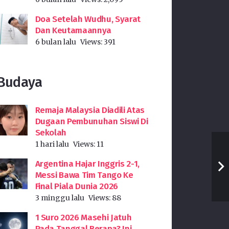
Doa Setelah Wudhu, Syarat
Dan Keutamaannya
6 bulan lalu
Views:
391
Budaya
Remaja Malaysia Diadili Atas
Dugaan Pembunuhan Siswi Di
Sekolah
1 hari lalu
Views:
11
Argentina Hajar Inggris 2-1,
Messi Bawa Tim Tango Ke
Final Piala Dunia 2026
3 minggu lalu
Views:
88
1 Suro 2026 Masehi Jatuh
Pada Tanggal Berapa? Ini