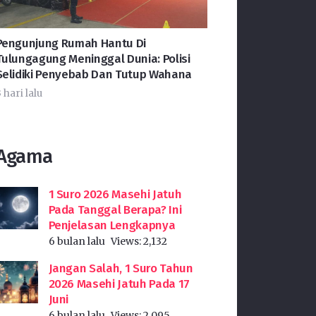
Pengunjung Rumah Hantu Di
Tulungagung Meninggal Dunia: Polisi
Selidiki Penyebab Dan Tutup Wahana
 hari lalu
Agama
1 Suro 2026 Masehi Jatuh
Pada Tanggal Berapa? Ini
Penjelasan Lengkapnya
6 bulan lalu
Views:
2,132
Jangan Salah, 1 Suro Tahun
2026 Masehi Jatuh Pada 17
Juni
6 bulan lalu
Views:
2,095