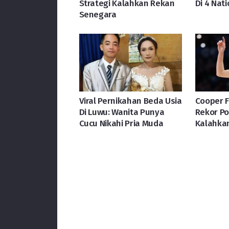
Strategi Kalahkan Rekan
Di 4 Nat
Senegara
Viral Pernikahan Beda Usia
Cooper 
Di Luwu: Wanita Punya
Rekor Po
Cucu Nikahi Pria Muda
Kalahka