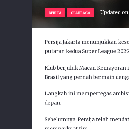
Updated o
BERITA
OLAHRAGA
Persija Jakarta menunjukkan kes
putaran kedua Super League 2025
Klub berjuluk Macan Kemayoran i
Brasil yang pernah bermain denga
Langkah ini mempertegas ambisi 
depan.
Sebelumnya, Persija telah menda
memperkuat tim.