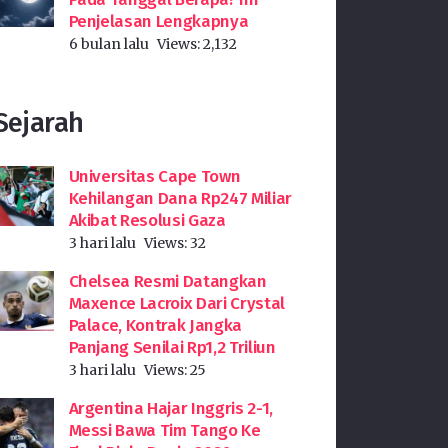
Penjelasan Lengkapnya
6 bulan lalu
Views:
2,132
Sejarah
Universitas Cape Town
Kehilangan Dana Rp247 Miliar
Akibat Resolusi Gaza
3 hari lalu
Views:
32
Chelsea Resmi Datangkan
Maxence Lacroix Dari Crystal
Palace, Kontrak Jangka
Panjang Senilai Rp1,2 Triliun
3 hari lalu
Views:
25
Argentina Hajar Inggris 2-1,
Messi Bawa Tim Tango Ke