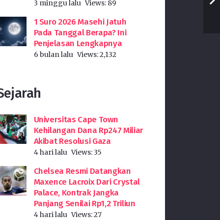
3 minggu lalu
Views:
89
1 Suro 2026 Masehi Jatuh
Pada Tanggal Berapa? Ini
Penjelasan Lengkapnya
6 bulan lalu
Views:
2,132
Sejarah
Universitas Cape Town
Kehilangan Dana Rp247 Miliar
Akibat Resolusi Gaza
4 hari lalu
Views:
35
Chelsea Resmi Datangkan
Maxence Lacroix Dari Crystal
Palace, Kontrak Jangka
Panjang Senilai Rp1,2 Triliun
4 hari lalu
Views:
27