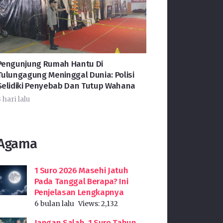
Pengunjung Rumah Hantu Di
Tulungagung Meninggal Dunia: Polisi
Selidiki Penyebab Dan Tutup Wahana
 hari lalu
Agama
1 Suro 2026 Masehi Jatuh
Pada Tanggal Berapa? Ini
Penjelasan Lengkapnya
6 bulan lalu
Views:
2,132
Jangan Salah, 1 Suro Tahun