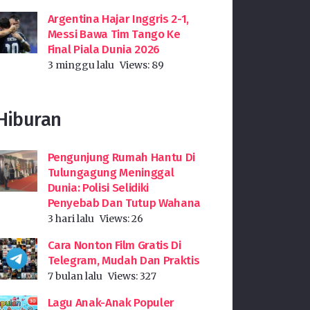
Argentina Hajar Inggris 2-1,
Messi Bawa Tim Tango Ke
Final Piala Dunia 2026
3 minggu lalu
Views:
89
Hiburan
Pengunjung Rumah Hantu Di
Tulungagung Meninggal
Dunia: Polisi Selidiki
Penyebab Dan Tutup Wahana
3 hari lalu
Views:
26
Cara Nonton Film Gratis Di
Telegram, Mudah Dan Praktis
7 bulan lalu
Views:
327
Lagu Anak-Anak Populer