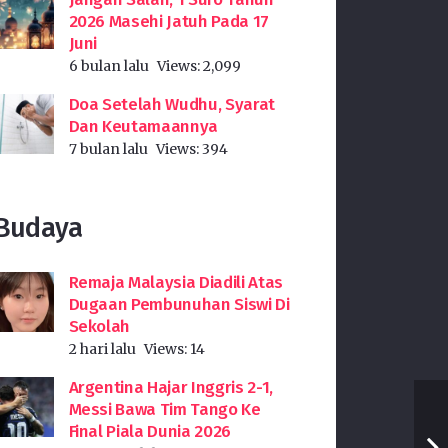
2026 Masehi Jatuh Pada 17
Juni
6 bulan lalu
Views:
2,099
Doa Setelah Wudhu, Syarat
Dan Keutamaannya
7 bulan lalu
Views:
394
Budaya
Remaja Malaysia Diadili Atas
Dugaan Pembunuhan Siswi Di
Sekolah
2 hari lalu
Views:
14
Argentina Hajar Inggris 2-1,
Messi Bawa Tim Tango Ke
Final Piala Dunia 2026