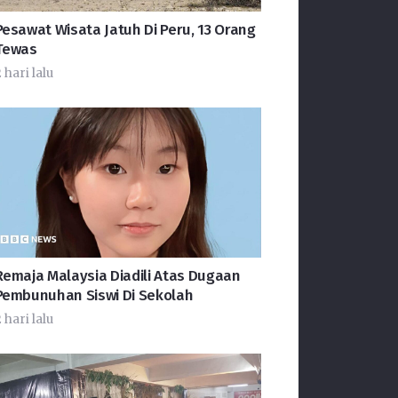
Pesawat Wisata Jatuh Di Peru, 13 Orang
Tewas
 hari lalu
Remaja Malaysia Diadili Atas Dugaan
Pembunuhan Siswi Di Sekolah
 hari lalu