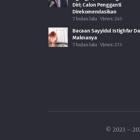
Diri; Calon Pengganti
Direkomendasikan
7 bulan lalu
Views:
245
Bacaan Sayyidul Istighfar D
Maknanya
7 bulan lalu
Views:
273
© 2023 – 2