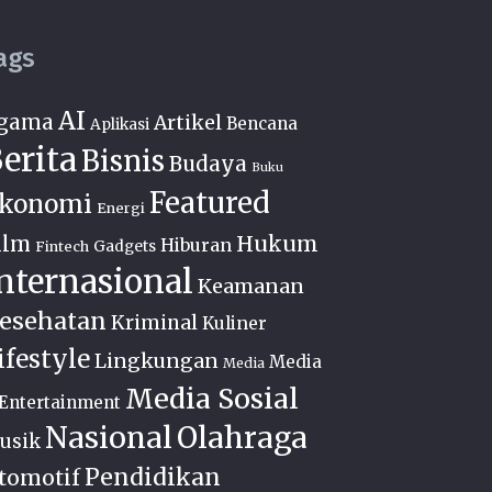
ags
AI
gama
Artikel
Bencana
Aplikasi
erita
Bisnis
Budaya
Buku
Featured
konomi
Energi
Hukum
ilm
Hiburan
Fintech
Gadgets
nternasional
Keamanan
esehatan
Kriminal
Kuliner
ifestyle
Lingkungan
Media
Media
Media Sosial
Entertainment
Nasional
Olahraga
usik
Pendidikan
tomotif