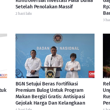
Kontroversial Investasi Piala Dunia
Ga
Setelah Penolakan Massif
Rp2
Ba
2 hari lalu
3 ha
BGN Setujui Beras Fortifikasi
Re
tuk
Premium Bulog Untuk Program
Un
Makan Bergizi Gratis: Antisipasi
Rus
Gejolak Harga Dan Kelangkaan
Pe
4 hari lalu
4 ha