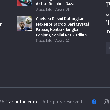
P
Akibat Resolusi Gaza
3 hari lalu
Views:
31
So
Chelsea Resmi Datangkan
T
an
Maxence Lacroix Dari Crystal
Palace, Kontrak Jangka
T
Panjang Senilai Rp1,2 Triliun
3 hari lalu
Views:
25
Ca
u
026
Haribulan.com
– All rights reserved.