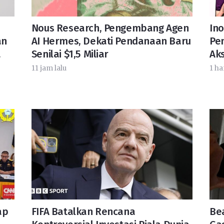
Nous Research, Pengembang Agen
In
an
AI Hermes, Dekati Pendanaan Baru
Pe
a
Senilai $1,5 Miliar
Ak
11 jam lalu
1 ha
ap
FIFA Batalkan Rencana
Bea