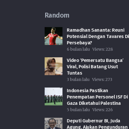
Random
Ramadhan Sananta: Reuni
Potensial Dengan Tavares D
Persebaya?
6 bulan lalu
Views:
228
Video ‘Pemersatu Bangsa’
Viral, Polisi Batang Usut
Tuntas
3 bulan lalu
Views:
273
Indonesia Pastikan
Penempatan Personel ISF Di
Gaza Diketahui Palestina
5 bulan lalu
Views:
226
Deputi Gubernur BI, Juda
Agung, Ajukan Pengunduran