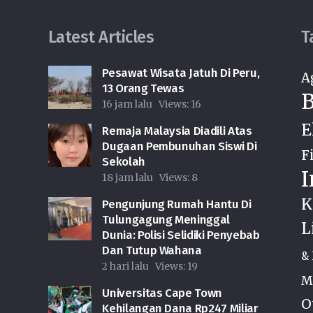
Latest Articles
T
Pesawat Wisata Jatuh Di Peru,
A
i
13 Orang Tewas
B
16 jam lalu
Views:
16
E
Remaja Malaysia Diadili Atas
Dugaan Pembunuhan Siswi Di
F
Sekolah
I
18 jam lalu
Views:
8
K
Pengunjung Rumah Hantu Di
Tulungagung Meninggal
L
Dunia: Polisi Selidiki Penyebab
Dan Tutup Wahana
& 
2 hari lalu
Views:
19
M
Universitas Cape Town
O
Kehilangan Dana Rp247 Miliar