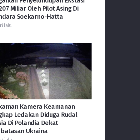
galkan Penyelundupan Ekstasi
07 Miliar Oleh Pilot Asing Di
ndara Soekarno-Hatta
ri lalu
kaman Kamera Keamanan
gkap Ledakan Diduga Rudal
ia Di Polandia Dekat
rbatasan Ukraina
ri lalu