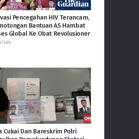
ovasi Pencegahan HIV Terancam,
motongan Bantuan AS Hambat
ses Global Ke Obat Revolusioner
ri lalu
 Cukai Dan Bareskrim Polri