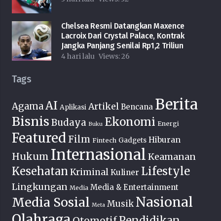
Chelsea Resmi Datangkan Maxence
Lacroix Dari Crystal Palace, Kontrak
Jangka Panjang Senilai Rp1,2 Triliun
4 hari lalu
Views:
26
Tags
Berita
AI
Agama
Artikel
Bencana
Aplikasi
Bisnis
Ekonomi
Budaya
Energi
Buku
Featured
Film
Hiburan
Fintech
Gadgets
Internasional
Hukum
Keamanan
Lifestyle
Kesehatan
Kriminal
Kuliner
Lingkungan
Media & Entertainment
Media
Nasional
Media Sosial
Musik
Meta
Olahraga
Pendidikan
Otomotif