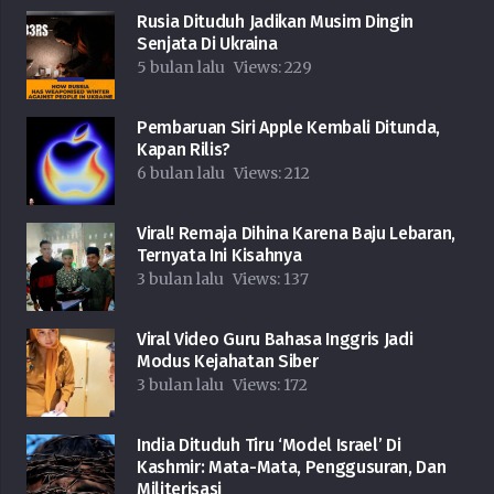
Rusia Dituduh Jadikan Musim Dingin
Senjata Di Ukraina
5 bulan lalu
Views:
229
Pembaruan Siri Apple Kembali Ditunda,
Kapan Rilis?
6 bulan lalu
Views:
212
Viral! Remaja Dihina Karena Baju Lebaran,
Ternyata Ini Kisahnya
3 bulan lalu
Views:
137
Viral Video Guru Bahasa Inggris Jadi
Modus Kejahatan Siber
3 bulan lalu
Views:
172
India Dituduh Tiru ‘Model Israel’ Di
Kashmir: Mata-Mata, Penggusuran, Dan
Militerisasi