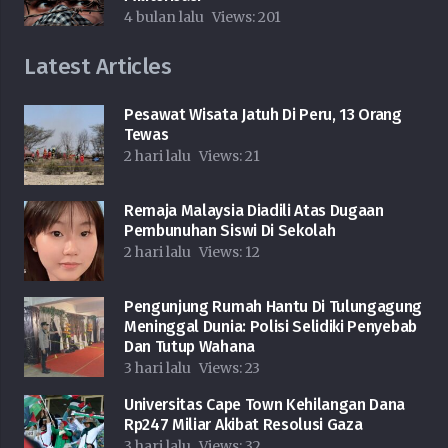
4 bulan lalu
Views:
201
Latest Articles
Pesawat Wisata Jatuh Di Peru, 13 Orang
Tewas
2 hari lalu
Views:
21
Remaja Malaysia Diadili Atas Dugaan
Pembunuhan Siswi Di Sekolah
2 hari lalu
Views:
12
Pengunjung Rumah Hantu Di Tulungagung
Meninggal Dunia: Polisi Selidiki Penyebab
Dan Tutup Wahana
3 hari lalu
Views:
23
Universitas Cape Town Kehilangan Dana
Rp247 Miliar Akibat Resolusi Gaza
3 hari lalu
Views:
32