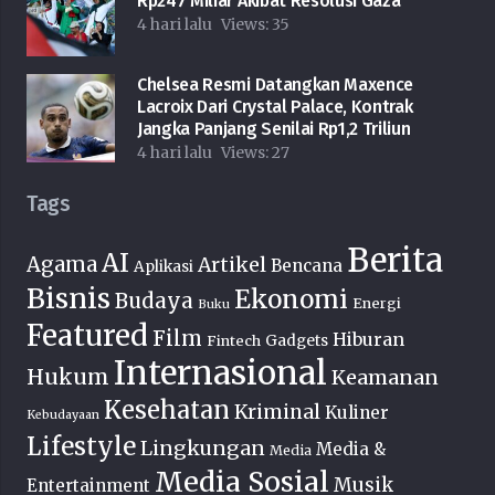
Rp247 Miliar Akibat Resolusi Gaza
4 hari lalu
Views:
35
Chelsea Resmi Datangkan Maxence
Lacroix Dari Crystal Palace, Kontrak
Jangka Panjang Senilai Rp1,2 Triliun
4 hari lalu
Views:
27
Tags
Berita
AI
Agama
Artikel
Bencana
Aplikasi
Bisnis
Ekonomi
Budaya
Energi
Buku
Featured
Film
Hiburan
Fintech
Gadgets
Internasional
Hukum
Keamanan
Kesehatan
Kriminal
Kuliner
Kebudayaan
Lifestyle
Lingkungan
Media &
Media
Media Sosial
Musik
Entertainment