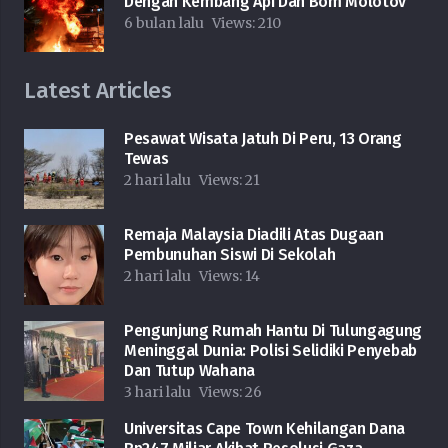
Dengan Kembang Api Dan Bom Molotov
6 bulan lalu
Views:
210
Latest Articles
Pesawat Wisata Jatuh Di Peru, 13 Orang
Tewas
2 hari lalu
Views:
21
Remaja Malaysia Diadili Atas Dugaan
Pembunuhan Siswi Di Sekolah
2 hari lalu
Views:
14
Pengunjung Rumah Hantu Di Tulungagung
Meninggal Dunia: Polisi Selidiki Penyebab
Dan Tutup Wahana
3 hari lalu
Views:
26
Universitas Cape Town Kehilangan Dana