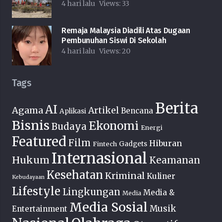
4 hari lalu
Views:
33
Remaja Malaysia Diadili Atas Dugaan
Pembunuhan Siswi Di Sekolah
4 hari lalu
Views:
20
Tags
Berita
AI
Agama
Artikel
Bencana
Aplikasi
Bisnis
Ekonomi
Budaya
Energi
Featured
Film
Hiburan
Fintech
Gadgets
Internasional
Hukum
Keamanan
Kesehatan
Kriminal
Kuliner
Kebudayaan
Lifestyle
Lingkungan
Media &
Media
Media Sosial
Musik
Entertainment