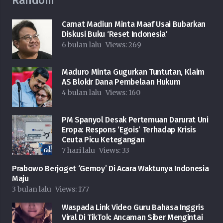
Random
Camat Madiun Minta Maaf Usai Bubarkan
Diskusi Buku ‘Reset Indonesia’
6 bulan lalu
Views:
269
Maduro Minta Gugurkan Tuntutan, Klaim
AS Blokir Dana Pembelaan Hukum
4 bulan lalu
Views:
160
PM Spanyol Desak Pertemuan Darurat Uni
Eropa: Respons ‘Egois’ Terhadap Krisis
Ceuta Picu Ketegangan
7 hari lalu
Views:
33
Prabowo Berjoget ‘Gemoy’ Di Acara Waktunya Indonesia
Maju
3 bulan lalu
Views:
177
Waspada Link Video Guru Bahasa Inggris
Viral Di TikTok: Ancaman Siber Mengintai