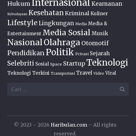
Internasional
Hukum
Keamanan
Kesehatan
Kriminal
Kuliner
Kebudayaan
Lifestyle
Lingkungan
Media &
Media
Media Sosial
Musik
Entertainment
Nasional
Olahraga
Otomotif
Politik
Pendidikan
Sejarah
Privasi
Teknologi
Selebriti
Startup
Sosial
Space
Travel
Teknologi Terkini
Viral
Transportasi
Video
Cari
untuk:
© 2023 – 2026
Haribulan.com
– All rights
reserved.