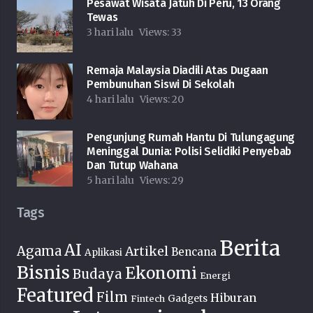
Pesawat Wisata Jatuh Di Peru, 13 Orang
Tewas
3 hari lalu
Views:
33
Remaja Malaysia Diadili Atas Dugaan
Pembunuhan Siswi Di Sekolah
4 hari lalu
Views:
20
Pengunjung Rumah Hantu Di Tulungagung
Meninggal Dunia: Polisi Selidiki Penyebab
Dan Tutup Wahana
5 hari lalu
Views:
29
Tags
Berita
AI
Agama
Artikel
Bencana
Aplikasi
Bisnis
Ekonomi
Budaya
Energi
Featured
Film
Hiburan
Fintech
Gadgets