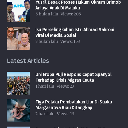
Yusril Desak Proses Hukum Oknum Brimob
Aniaya Anak Di Maluku
5 bulan lalu
Views:
205
Isu Perselingkuhan Istri Ahmad Sahroni
Viral Di Media Sosial
3 bulan lalu
Views:
153
Latest Articles
Uni Eropa Puji Respons Cepat Spanyol
Terhadap Krisis Migran Ceuta
1 hari lalu
Views:
23
Tiga Pelaku Pembalakan Liar Di Suaka
Margasatwa Riau Ditangkap
2 hari lalu
Views:
15