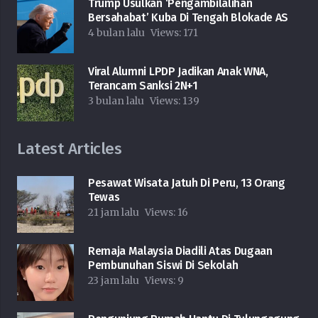
Trump Usulkan ‘Pengambilalihan
Bersahabat’ Kuba Di Tengah Blokade AS
4 bulan lalu
Views:
171
Viral Alumni LPDP Jadikan Anak WNA,
Terancam Sanksi 2N+1
3 bulan lalu
Views:
139
Latest Articles
Pesawat Wisata Jatuh Di Peru, 13 Orang
Tewas
21 jam lalu
Views:
16
Remaja Malaysia Diadili Atas Dugaan
Pembunuhan Siswi Di Sekolah
23 jam lalu
Views:
9