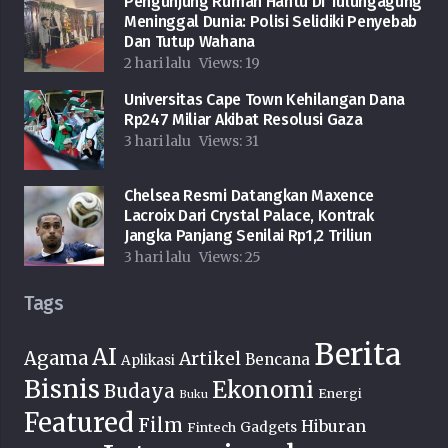
Pengunjung Rumah Hantu Di Tulungagung
Meninggal Dunia: Polisi Selidiki Penyebab
Dan Tutup Wahana
2 hari lalu
Views:
19
Universitas Cape Town Kehilangan Dana
Rp247 Miliar Akibat Resolusi Gaza
3 hari lalu
Views:
31
Chelsea Resmi Datangkan Maxence
Lacroix Dari Crystal Palace, Kontrak
Jangka Panjang Senilai Rp1,2 Triliun
3 hari lalu
Views:
25
Tags
Berita
AI
Agama
Artikel
Bencana
Aplikasi
Bisnis
Ekonomi
Budaya
Energi
Buku
Featured
Film
Hiburan
Fintech
Gadgets