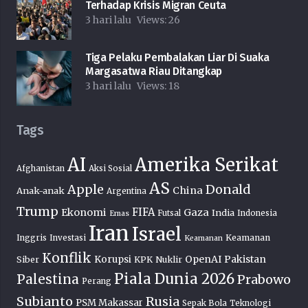
Terhadap Krisis Migran Ceuta
3 hari lalu
Views:
26
Tiga Pelaku Pembalakan Liar Di Suaka
Margasatwa Riau Ditangkap
3 hari lalu
Views:
18
Tags
AI
Amerika Serikat
Afghanistan
Aksi Sosial
AS
Donald
Apple
China
Anak-anak
Argentina
Trump
FIFA
Ekonomi
Gaza
India
Futsal
Indonesia
Emas
Iran
Israel
Keamanan
Inggris
Investasi
Keamanan
Konflik
OpenAI
Pakistan
Korupsi
Siber
KPK
Nuklir
Piala Dunia 2026
Palestina
Prabowo
Perang
Subianto
Rusia
PSM Makassar
Sepak Bola
Teknologi