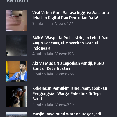
Random
Viral Video Guru Bahasa Inggris: Waspada
Jebakan Digital Dan Pencurian Data!
3 bulan lalu
Views:
177
BMKG: Waspada Potensi Hujan Lebat Dan
Angin Kencang Di Mayoritas Kota Di
Indonesia
4 bulan lalu
Views:
198
Aktivis Muda NU Laporkan Pandji, PBNU
Bantah Keterlibatan
6 bulan lalu
Views:
264
Kekerasan Pemukim Israel Menyebabkan
Pengungsian Warga Palestina Di Tepi
Barat
6 bulan lalu
Views:
245
Masjid Raya Nurul Wathon Bogor Jadi