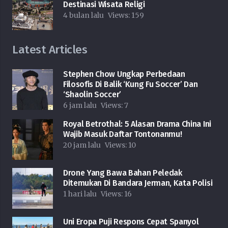
Destinasi Wisata Religi
4 bulan lalu
Views:
159
Latest Articles
Stephen Chow Ungkap Perbedaan
Filosofis Di Balik ‘Kung Fu Soccer’ Dan
‘Shaolin Soccer’
6 jam lalu
Views:
7
Royal Betrothal: 5 Alasan Drama China Ini
Wajib Masuk Daftar Tontonanmu!
20 jam lalu
Views:
10
Drone Yang Bawa Bahan Peledak
Ditemukan Di Bandara Jerman, Kata Polisi
1 hari lalu
Views:
16
Uni Eropa Puji Respons Cepat Spanyol