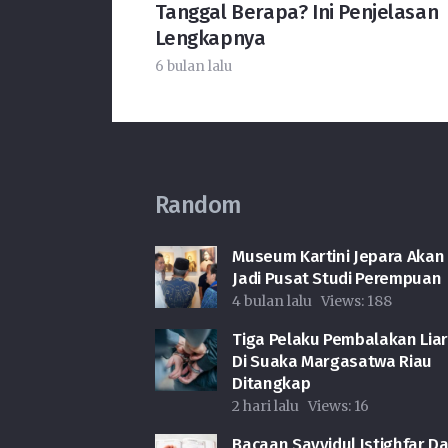
Tanggal Berapa? Ini Penjelasan
Lengkapnya
6 bulan lalu
Random
Museum Kartini Jepara Akan
Jadi Pusat Studi Perempuan
4 bulan lalu
Views:
188
Tiga Pelaku Pembalakan Lia
Di Suaka Margasatwa Riau
Ditangkap
2 hari lalu
Views:
16
Bacaan Sayyidul Istighfar D