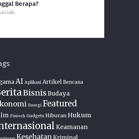
nggal Berapa?
lan lalu
ags
AI
gama
Artikel
Bencana
Aplikasi
erita
Bisnis
Budaya
Featured
konomi
Energi
Hukum
ilm
Hiburan
Fintech
Gadgets
nternasional
Keamanan
Kesehatan
Kriminal
budayaan