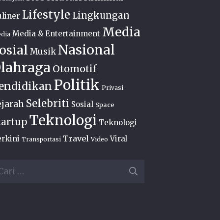
Lifestyle
Lingkungan
liner
Media
Media & Entertainment
dia
Nasional
osial
Musik
lahraga
Otomotif
Politik
endidikan
Privasi
Selebriti
ejarah
Sosial
Space
Teknologi
tartup
Teknologi
Travel
rkini
Viral
Transportasi
Video
ri
ntuk: