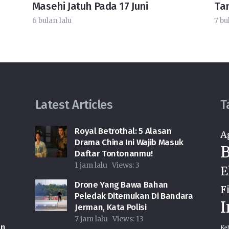
Masehi Jatuh Pada 17 Juni
Ta
6 bulan lalu
7 bu
Latest Articles
T
Royal Betrothal: 5 Alasan
A
Drama China Ini Wajib Masuk
B
Daftar Tontonanmu!
1 jam lalu
Views:
3
E
r
Drone Yang Bawa Bahan
F
Peledak Ditemukan Di Bandara
I
Jerman, Kata Polisi
7 jam lalu
Views:
13
an
Ke