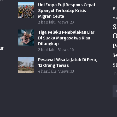
Uni Eropa Puji Respons Cepat
Ku
Spanyol Terhadap Krisis
Migran Ceuta
Me
2 hari lalu
Views:
23
S
Tiga Pelaku Pembalakan Liar
O
Di Suaka Margasatwa Riau
Ditangkap
P
ur
2 hari lalu
Views:
16
k
S
Pesawat Wisata Jatuh Di Peru,
S
13 Orang Tewas
4 hari lalu
Views:
33
Te
Ca
u