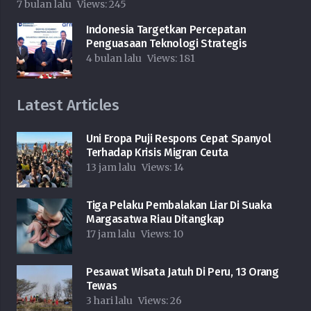
7 bulan lalu
Views:
245
Indonesia Targetkan Percepatan
Penguasaan Teknologi Strategis
4 bulan lalu
Views:
181
Latest Articles
Uni Eropa Puji Respons Cepat Spanyol
Terhadap Krisis Migran Ceuta
13 jam lalu
Views:
14
Tiga Pelaku Pembalakan Liar Di Suaka
Margasatwa Riau Ditangkap
17 jam lalu
Views:
10
Pesawat Wisata Jatuh Di Peru, 13 Orang
Tewas
3 hari lalu
Views:
26