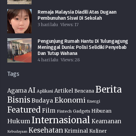
Remaja Malaysia Diadili Atas Dugaan
Pembunuhan Siswi Di Sekolah
3 hari lalu
Views:
17
Pengunjung Rumah Hantu Di Tulungagung
Meninggal Dunia: Polisi Selidiki Penyebab
Dan Tutup Wahana
4 hari lalu
Views:
28
Tags
Berita
AI
Agama
Artikel
Bencana
Aplikasi
Bisnis
Ekonomi
Budaya
Energi
Featured
Film
Hiburan
Fintech
Gadgets
Internasional
Hukum
Keamanan
Kesehatan
Kriminal
Kuliner
Kebudayaan