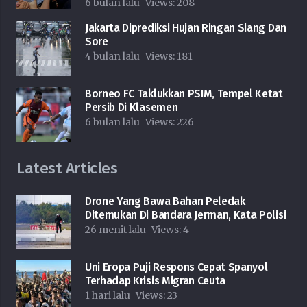
6 bulan lalu
Views:
208
Jakarta Diprediksi Hujan Ringan Siang Dan
Sore
4 bulan lalu
Views:
181
Borneo FC Taklukkan PSIM, Tempel Ketat
Persib Di Klasemen
6 bulan lalu
Views:
226
Latest Articles
Drone Yang Bawa Bahan Peledak
Ditemukan Di Bandara Jerman, Kata Polisi
26 menit lalu
Views:
4
Uni Eropa Puji Respons Cepat Spanyol
Terhadap Krisis Migran Ceuta
1 hari lalu
Views:
23