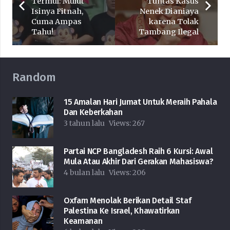
Termul: Mulut
Tuntas Kasus
Isinya Fitnah,
Nenek Dianiaya
Cuma Ampas
karena Tolak
Tahu!
Tambang Ilegal
Random
15 Amalan Hari Jumat Untuk Meraih Pahala
Dan Keberkahan
3 tahun lalu
Views:
267
Partai NCP Bangladesh Raih 6 Kursi: Awal
Mula Atau Akhir Dari Gerakan Mahasiswa?
4 bulan lalu
Views:
206
Oxfam Menolak Berikan Detail Staf
Palestina Ke Israel, Khawatirkan
Keamanan