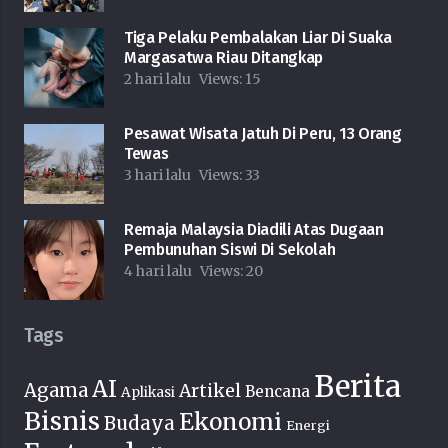
Tiga Pelaku Pembalakan Liar Di Suaka
Margasatwa Riau Ditangkap
2 hari lalu
Views:
15
Pesawat Wisata Jatuh Di Peru, 13 Orang
Tewas
3 hari lalu
Views:
33
Remaja Malaysia Diadili Atas Dugaan
Pembunuhan Siswi Di Sekolah
4 hari lalu
Views:
20
Tags
Berita
AI
Agama
Artikel
Bencana
Aplikasi
Bisnis
Ekonomi
Budaya
Energi