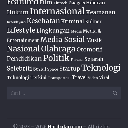
Featured
Film
Hiburan
Fintech
Gadgets
Internasional
Hukum
Keamanan
Kesehatan
Kriminal
Kuliner
Kebudayaan
Lifestyle
Lingkungan
Media &
Media
Media Sosial
Musik
Entertainment
Nasional
Olahraga
Otomotif
Politik
Pendidikan
Sejarah
Privasi
Teknologi
Selebriti
Startup
Sosial
Space
Travel
Teknologi Terkini
Viral
Transportasi
Video
Cari
untuk:
© 2023 – 2026
Haribulan.com
– All rights