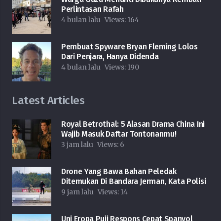
Perlintasan Rafah
4 bulan lalu
Views:
164
Pembuat Spyware Bryan Fleming Lolos
Dari Penjara, Hanya Didenda
4 bulan lalu
Views:
190
Latest Articles
Royal Betrothal: 5 Alasan Drama China Ini
Wajib Masuk Daftar Tontonanmu!
3 jam lalu
Views:
6
Drone Yang Bawa Bahan Peledak
Ditemukan Di Bandara Jerman, Kata Polisi
9 jam lalu
Views:
14
Uni Eropa Puji Respons Cepat Spanyol