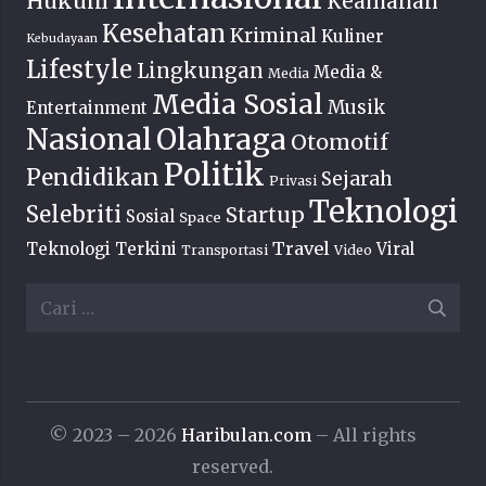
Hukum
Keamanan
Kesehatan
Kriminal
Kuliner
Kebudayaan
Lifestyle
Lingkungan
Media &
Media
Media Sosial
Musik
Entertainment
Nasional
Olahraga
Otomotif
Politik
Pendidikan
Sejarah
Privasi
Teknologi
Selebriti
Startup
Sosial
Space
Travel
Teknologi Terkini
Viral
Transportasi
Video
Cari
untuk:
© 2023 – 2026
Haribulan.com
– All rights
reserved.