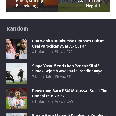
Nuklir, Startup
Akhiri Tren
Berpeluang
Negatif
Random
Dua Wanita Bulukumba Diproses Hukum
Usai Parodikan Ayat Al-Qur’an
4 bulan lalu
Views:
172
Siapa Yang Mendirikan Pencak Silat?
Simak Sejarah Awal Mula Pendiriannya
7 bulan lalu
Views:
331
Penyerang Baru PSM Makassar Susul Tim
Hadapi PSBS Biak
6 bulan lalu
Views:
245
Warga Gaza Menanti Dibukanya Kembali