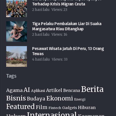
Terhadap Krisis Migran Ceuta
2 hari lalu
Views:
23
Tiga Pelaku Pembalakan Liar Di Suaka
Margasatwa Riau Ditangkap
2 hari lalu
Views:
16
Pesawat Wisata Jatuh Di Peru, 13 Orang
Tewas
4 hari lalu
Views:
33
Tags
Berita
AI
Agama
Artikel
Bencana
Aplikasi
Bisnis
Ekonomi
Budaya
Energi
Featured
Film
Hiburan
Fintech
Gadgets
Internasional