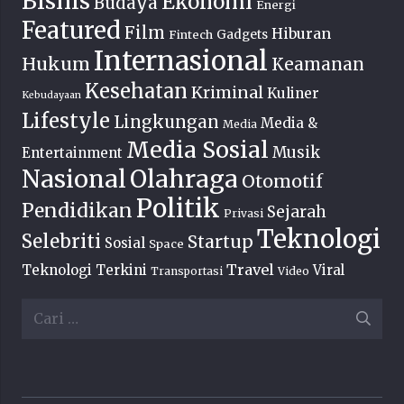
Bisnis
Ekonomi
Budaya
Energi
Featured
Film
Hiburan
Fintech
Gadgets
Internasional
Hukum
Keamanan
Kesehatan
Kriminal
Kuliner
Kebudayaan
Lifestyle
Lingkungan
Media &
Media
Media Sosial
Musik
Entertainment
Nasional
Olahraga
Otomotif
Politik
Pendidikan
Sejarah
Privasi
Teknologi
Selebriti
Startup
Sosial
Space
Travel
Teknologi Terkini
Viral
Transportasi
Video
Cari
untuk: