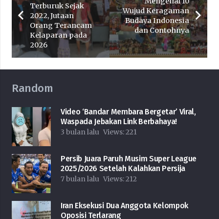
Mengenal 10
Terburuk Sejak
Wujud Keragaman
2022, Jutaan
Budaya Indonesia
Orang Terancam
dan Contohnya
Kelaparan pada
2026
Random
Video ‘Bandar Membara Bergetar’ Viral,
Waspada Jebakan Link Berbahaya!
3 bulan lalu
Views:
221
Persib Juara Paruh Musim Super League
2025/2026 Setelah Kalahkan Persija
7 bulan lalu
Views:
212
Iran Eksekusi Dua Anggota Kelompok
Oposisi Terlarang