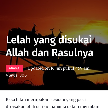
Lelah yang disukai
Allah dan Rasulnya
Updated on
16 Jan pukul 4:59 am
AGAMA
Views:
306
Rasa lelah merupakan sesuatu yang pasti
dirasakan oleh setiap manusia dalam menjalani