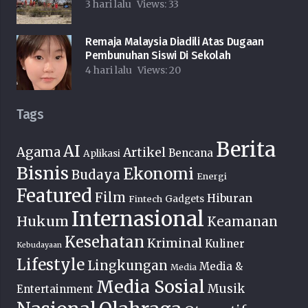
3 hari lalu
Views:
33
Remaja Malaysia Diadili Atas Dugaan
Pembunuhan Siswi Di Sekolah
4 hari lalu
Views:
20
Tags
Berita
AI
Agama
Artikel
Bencana
Aplikasi
Bisnis
Ekonomi
Budaya
Energi
Featured
Film
Hiburan
Fintech
Gadgets
Internasional
Hukum
Keamanan
Kesehatan
Kriminal
Kuliner
Kebudayaan
Lifestyle
Lingkungan
Media &
Media
Media Sosial
Musik
Entertainment