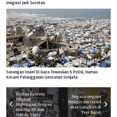
Imigrasi Jadi Sorotan
Serangan Israel Di Gaza Tewaskan 6 Polisi, Hamas
Kecam Pelanggaran Gencatan Senjata
Berkas Epstein
Negara-negara
Ungkap
Mengecam Israel
Hubungan dengan
atas Langkah di
Startup EV dan
Tepi Barat
Silicon Valley