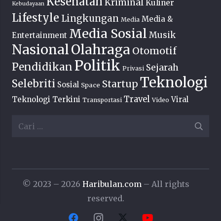
Kesehatan
Kriminal
Kuliner
Kebudayaan
Lifestyle
Lingkungan
Media &
Media
Media Sosial
Musik
Entertainment
Nasional
Olahraga
Otomotif
Politik
Pendidikan
Sejarah
Privasi
Teknologi
Selebriti
Startup
Sosial
Space
Travel
Teknologi Terkini
Viral
Transportasi
Video
Cari
untuk:
© 2023 – 2026
Haribulan.com
– All rights
reserved.