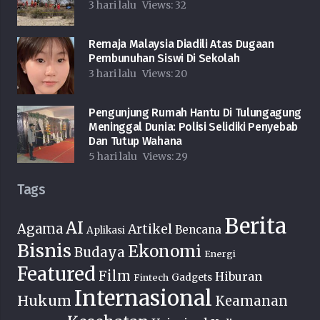
3 hari lalu
Views:
32
Remaja Malaysia Diadili Atas Dugaan
Pembunuhan Siswi Di Sekolah
3 hari lalu
Views:
20
Pengunjung Rumah Hantu Di Tulungagung
Meninggal Dunia: Polisi Selidiki Penyebab
Dan Tutup Wahana
5 hari lalu
Views:
29
Tags
Berita
AI
Agama
Artikel
Bencana
Aplikasi
Bisnis
Ekonomi
Budaya
Energi
Featured
Film
Hiburan
Fintech
Gadgets
Internasional
Hukum
Keamanan