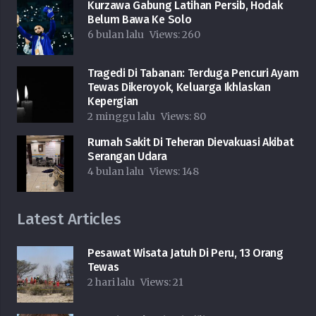
Kurzawa Gabung Latihan Persib, Hodak
Belum Bawa Ke Solo
6 bulan lalu
Views:
260
Tragedi Di Tabanan: Terduga Pencuri Ayam
Tewas Dikeroyok, Keluarga Ikhlaskan
Kepergian
2 minggu lalu
Views:
80
Rumah Sakit Di Teheran Dievakuasi Akibat
Serangan Udara
4 bulan lalu
Views:
148
Latest Articles
Pesawat Wisata Jatuh Di Peru, 13 Orang
Tewas
2 hari lalu
Views:
21