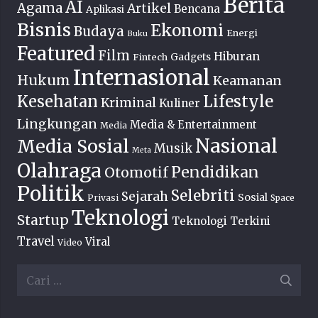
Berita
AI
Agama
Artikel
Bencana
Aplikasi
Bisnis
Ekonomi
Budaya
Energi
Buku
Featured
Film
Hiburan
Fintech
Gadgets
Internasional
Hukum
Keamanan
Lifestyle
Kesehatan
Kriminal
Kuliner
Lingkungan
Media & Entertainment
Media
Nasional
Media Sosial
Musik
Meta
Olahraga
Pendidikan
Otomotif
Politik
Selebriti
Sejarah
Sosial
Privasi
Space
Teknologi
Startup
Teknologi Terkini
Travel
Viral
Video
Cari
untuk: