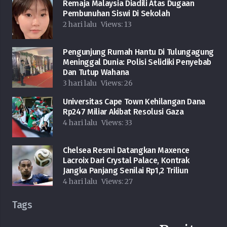
Remaja Malaysia Diadili Atas Dugaan
Pembunuhan Siswi Di Sekolah
2 hari lalu
Views:
13
Pengunjung Rumah Hantu Di Tulungagung
Meninggal Dunia: Polisi Selidiki Penyebab
Dan Tutup Wahana
3 hari lalu
Views:
26
Universitas Cape Town Kehilangan Dana
Rp247 Miliar Akibat Resolusi Gaza
4 hari lalu
Views:
33
Chelsea Resmi Datangkan Maxence
Lacroix Dari Crystal Palace, Kontrak
Jangka Panjang Senilai Rp1,2 Triliun
4 hari lalu
Views:
27
Tags