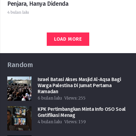
Penjara, Hanya Didenda
4 bulan lalu
LOAD MORE
Random
Israel Batasi Akses Masjid Al-Aqsa Bagi
Warga Palestina Di Jumat Pertama
Ramadan
6 bulan lalu
Views:
255
KPK Pertimbangkan Minta Info OSO Soal
Gratifikasi Menag
4 bulan lalu
Views:
159