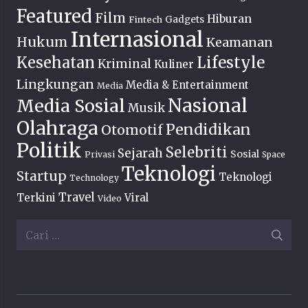
Featured
Film
Hiburan
Fintech
Gadgets
Internasional
Hukum
Keamanan
Lifestyle
Kesehatan
Kriminal
Kuliner
Lingkungan
Media & Entertainment
Media
Nasional
Media Sosial
Musik
Olahraga
Pendidikan
Otomotif
Politik
Selebriti
Sejarah
Sosial
Privasi
Space
Teknologi
Startup
Teknologi
Technology
Travel
Terkini
Viral
Video
Cari
untuk: