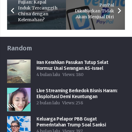
Fujian: Kapal
PayPal
Induk Tercanggih
Dikabarkan Tidak
China dengan
Akan Menjual Diri
Kelemahan?
Random
Iran Kerahkan Pasukan Tutup Selat
Hormuz Usai Serangan AS-Israel
4 bulan lalu
Views:
180
Live Streaming Berkedok Bisnis Haram:
Eksploitasi Demi Keuntungan
2 bulan lalu
Views:
258
Keluarga Pelapor PBB Gugat
Pemerintahan Trump Soal Sanksi
4 bulan lalu
Views:
197