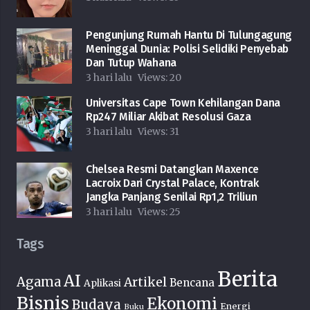
Pengunjung Rumah Hantu Di Tulungagung
Meninggal Dunia: Polisi Selidiki Penyebab
Dan Tutup Wahana
3 hari lalu
Views:
20
Universitas Cape Town Kehilangan Dana
Rp247 Miliar Akibat Resolusi Gaza
3 hari lalu
Views:
31
Chelsea Resmi Datangkan Maxence
Lacroix Dari Crystal Palace, Kontrak
Jangka Panjang Senilai Rp1,2 Triliun
3 hari lalu
Views:
25
Tags
Berita
AI
Agama
Artikel
Bencana
Aplikasi
Bisnis
Ekonomi
Budaya
Energi
Buku