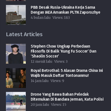
PBB Desak Rusia-Ukraina Kerja Sama
Dengan IAEA Amankan PLTN Zaporozhye
4 bulan lalu
Views:
183
Latest Articles
Stephen Chow Ungkap Perbedaan
Filosofis Di Balik ‘Kung Fu Soccer’ Dan
‘Shaolin Soccer’
12 menit lalu
Views:
3
Royal Betrothal: 5 Alasan Drama China Ini
Wajib Masuk Daftar Tontonanmu!
14 jam lalu
Views:
9
Drone Yang Bawa Bahan Peledak
Ditemukan Di Bandara Jerman, Kata Polisi
20 jam lalu
Views:
15