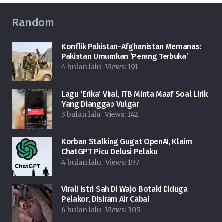
Random
Konflik Pakistan-Afghanistan Memanas:
Pakistan Umumkan ‘Perang Terbuka’
4 bulan lalu
Views:
191
Lagu ‘Erika’ Viral, ITB Minta Maaf Soal Lirik
Yang Dianggap Vulgar
3 bulan lalu
Views:
142
Korban Stalking Gugat OpenAI, Klaim
ChatGPT Picu Delusi Pelaku
4 bulan lalu
Views:
197
Viral! Istri Sah Di Wajo Botaki Diduga
Pelakor, Disiram Air Cabai
6 bulan lalu
Views:
305