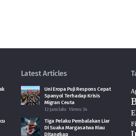
Latest Articles
T
ak
Uni Eropa Puji Respons Cepat
A
Spanyol Terhadap Krisis
B
Migran Ceuta
12 jam lalu
Views:
14
E
icu
Tiga Pelaku Pembalakan Liar
F
Di Suaka Margasatwa Riau
I
Ditangkap