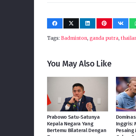
Tags:
Badminton
,
ganda putra
,
thaila
You May Also Like
Prabowo Satu-Satunya
Dominasi
Kepala Negara Yang
Inggris
Bertemu Bilateral Dengan
Pesaing