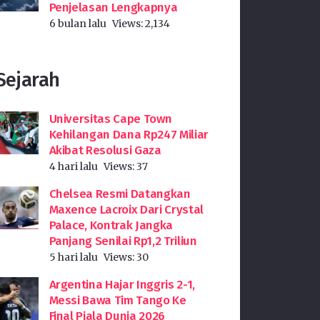
Penjelasan Lengkapnya
6 bulan lalu
Views:
2,134
Sejarah
Universitas Cape Town
Kehilangan Dana Rp247 Miliar
Akibat Resolusi Gaza
4 hari lalu
Views:
37
Chelsea Resmi Datangkan
Maxence Lacroix Dari Crystal
Palace, Kontrak Jangka
Panjang Senilai Rp1,2 Triliun
5 hari lalu
Views:
30
Argentina Hajar Inggris 2-1,
Messi Bawa Tim Tango Ke
Final Piala Dunia 2026