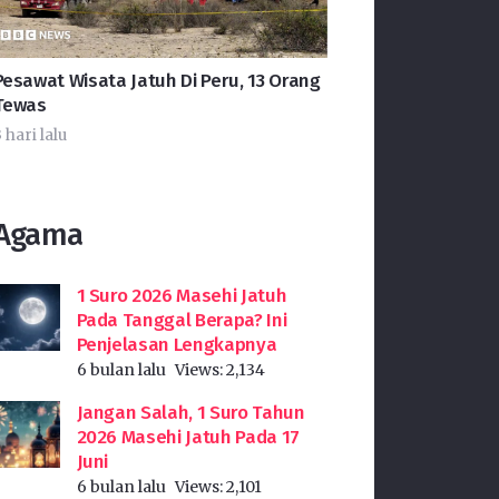
Pesawat Wisata Jatuh Di Peru, 13 Orang
Tewas
 hari lalu
Agama
1 Suro 2026 Masehi Jatuh
Pada Tanggal Berapa? Ini
Penjelasan Lengkapnya
6 bulan lalu
Views:
2,134
Jangan Salah, 1 Suro Tahun
2026 Masehi Jatuh Pada 17
Juni
6 bulan lalu
Views:
2,101