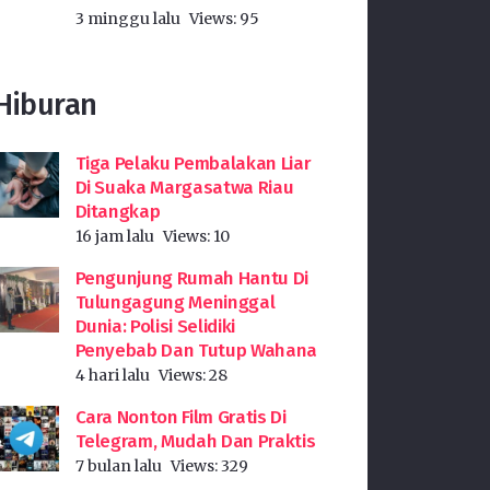
3 minggu lalu
Views:
95
Hiburan
Tiga Pelaku Pembalakan Liar
Di Suaka Margasatwa Riau
Ditangkap
16 jam lalu
Views:
10
Pengunjung Rumah Hantu Di
Tulungagung Meninggal
Dunia: Polisi Selidiki
Penyebab Dan Tutup Wahana
4 hari lalu
Views:
28
Cara Nonton Film Gratis Di
Telegram, Mudah Dan Praktis
7 bulan lalu
Views:
329