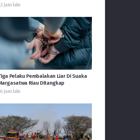
2 jam lalu
Tiga Pelaku Pembalakan Liar Di Suaka
Margasatwa Riau Ditangkap
6 jam lalu