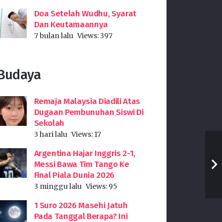
Doa Setelah Wudhu, Syarat
Dan Keutamaannya
7 bulan lalu
Views:
397
Budaya
Remaja Malaysia Diadili Atas
Dugaan Pembunuhan Siswi Di
Sekolah
3 hari lalu
Views:
17
Argentina Hajar Inggris 2-1,
Messi Bawa Tim Tango Ke
Final Piala Dunia 2026
3 minggu lalu
Views:
95
1 Suro 2026 Masehi Jatuh
Pada Tanggal Berapa? Ini