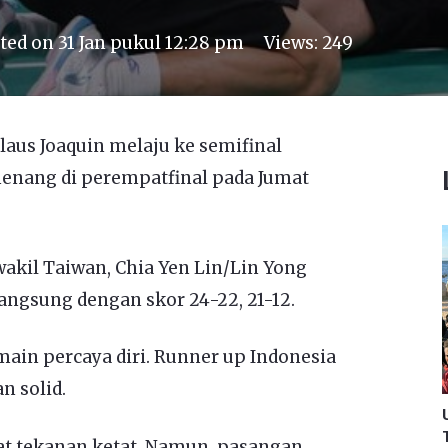
ted on
31 Jan pukul 12:28 pm
Views:
249
aus Joaquin melaju ke semifinal
enang di perempatfinal pada Jumat
kil Taiwan, Chia Yen Lin/Lin Yong
ngsung dengan skor 24-22, 21-12.
ain percaya diri. Runner up Indonesia
n solid.
t tekanan ketat. Namun, pasangan