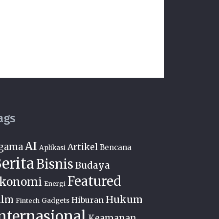
ags
AI
gama
Artikel
Bencana
Aplikasi
erita
Bisnis
Budaya
Featured
konomi
Energi
Hukum
ilm
Hiburan
Fintech
Gadgets
nternasional
Keamanan