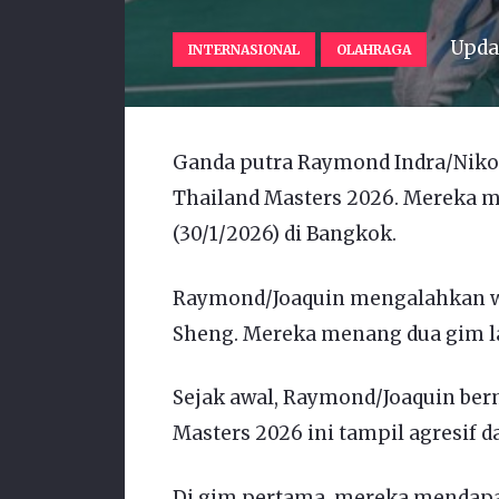
Upda
INTERNASIONAL
OLAHRAGA
Ganda putra Raymond Indra/Nikol
Thailand Masters 2026. Mereka m
(30/1/2026) di Bangkok.
Raymond/Joaquin mengalahkan wa
Sheng. Mereka menang dua gim la
Sejak awal, Raymond/Joaquin berm
Masters 2026 ini tampil agresif da
Di gim pertama, mereka mendapa