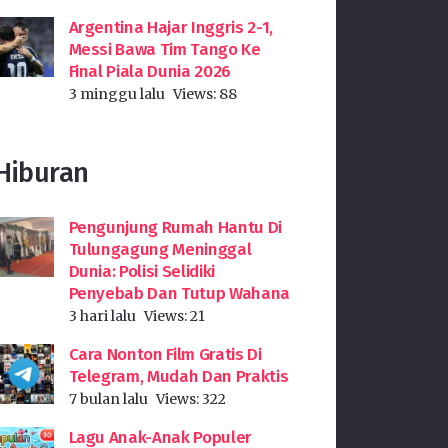
Argentina Hajar Inggris 2-1,
Messi Bawa Tim Tango Ke
Final Piala Dunia 2026
3 minggu lalu
Views:
88
Hiburan
Pengunjung Rumah Hantu Di
Tulungagung Meninggal
Dunia: Polisi Selidiki
Penyebab Dan Tutup Wahana
3 hari lalu
Views:
21
Cara Nonton Film Gratis Di
Telegram, Mudah Dan Praktis
7 bulan lalu
Views:
322
Lagu Anak-Anak Populer