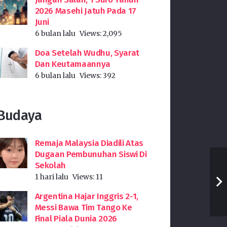
2026 Masehi Jatuh Pada 17
Juni
6 bulan lalu
Views:
2,095
Doa Setelah Wudhu, Syarat
Dan Keutamaannya
6 bulan lalu
Views:
392
Budaya
Remaja Malaysia Diadili Atas
Dugaan Pembunuhan Siswi Di
Sekolah
1 hari lalu
Views:
11
Argentina Hajar Inggris 2-1,
Messi Bawa Tim Tango Ke
Final Piala Dunia 2026