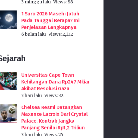
3 minggu lalu
Views:
88
1 Suro 2026 Masehi Jatuh
Pada Tanggal Berapa? Ini
Penjelasan Lengkapnya
6 bulan lalu
Views:
2,132
Sejarah
Universitas Cape Town
Kehilangan Dana Rp247 Miliar
Akibat Resolusi Gaza
3 hari lalu
Views:
32
Chelsea Resmi Datangkan
Maxence Lacroix Dari Crystal
Palace, Kontrak Jangka
Panjang Senilai Rp1,2 Triliun
3 hari lalu
Views:
25