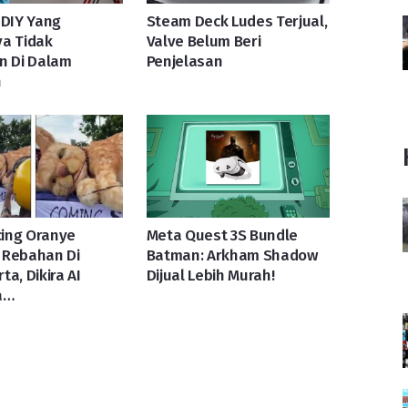
 DIY Yang
Steam Deck Ludes Terjual,
a Tidak
Valve Belum Beri
n Di Dalam
Penjelasan
n
ucing Oranye
Meta Quest 3S Bundle
 Rebahan Di
Batman: Arkham Shadow
ta, Dikira AI
Dijual Lebih Murah!
a…