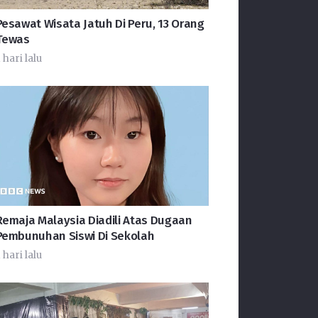
Pesawat Wisata Jatuh Di Peru, 13 Orang
Tewas
 hari lalu
Remaja Malaysia Diadili Atas Dugaan
Pembunuhan Siswi Di Sekolah
 hari lalu