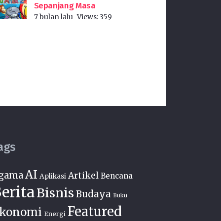
Sepanjang Masa
7 bulan lalu
Views:
359
ags
AI
gama
Artikel
Bencana
Aplikasi
erita
Bisnis
Budaya
Buku
Featured
konomi
Energi