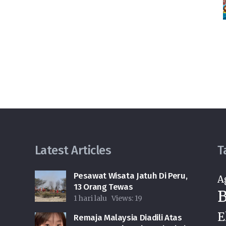
Latest Articles
T
Pesawat Wisata Jatuh Di Peru,
A
13 Orang Tewas
B
1 hari lalu
Views:
19
E
Remaja Malaysia Diadili Atas