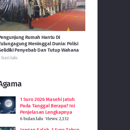
Pengunjung Rumah Hantu Di
Tulungagung Meninggal Dunia: Polisi
Selidiki Penyebab Dan Tutup Wahana
 hari lalu
Agama
1 Suro 2026 Masehi Jatuh
Pada Tanggal Berapa? Ini
Penjelasan Lengkapnya
6 bulan lalu
Views:
2,132
Jangan Salah, 1 Suro Tahun