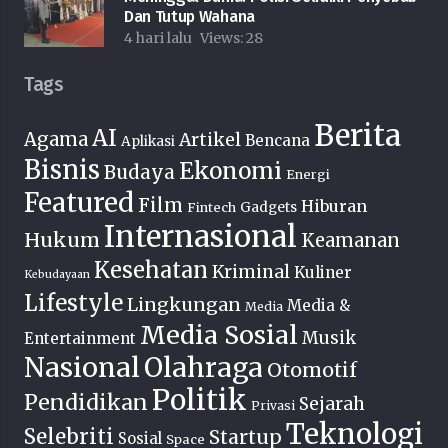
Dan Tutup Wahana
4 hari lalu
Views:
28
Tags
Berita
AI
Agama
Artikel
Bencana
Aplikasi
Bisnis
Ekonomi
Budaya
Energi
Featured
Film
Hiburan
Fintech
Gadgets
Internasional
Hukum
Keamanan
Kesehatan
Kriminal
Kuliner
Kebudayaan
Lifestyle
Lingkungan
Media &
Media
Media Sosial
Musik
Entertainment
Nasional
Olahraga
Otomotif
Politik
Pendidikan
Sejarah
Privasi
Teknologi
Selebriti
Startup
Sosial
Space