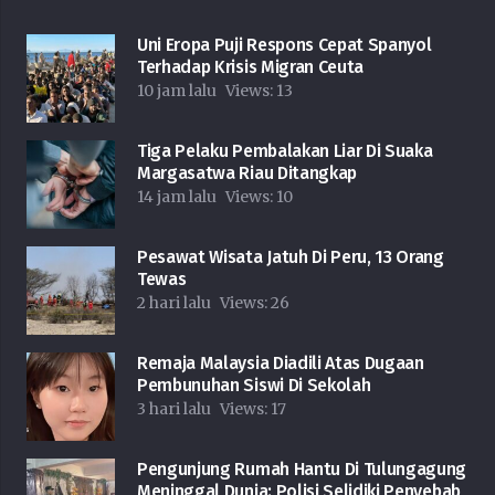
Uni Eropa Puji Respons Cepat Spanyol
Terhadap Krisis Migran Ceuta
10 jam lalu
Views:
13
Tiga Pelaku Pembalakan Liar Di Suaka
Margasatwa Riau Ditangkap
14 jam lalu
Views:
10
Pesawat Wisata Jatuh Di Peru, 13 Orang
Tewas
2 hari lalu
Views:
26
Remaja Malaysia Diadili Atas Dugaan
Pembunuhan Siswi Di Sekolah
3 hari lalu
Views:
17
Pengunjung Rumah Hantu Di Tulungagung
Meninggal Dunia: Polisi Selidiki Penyebab