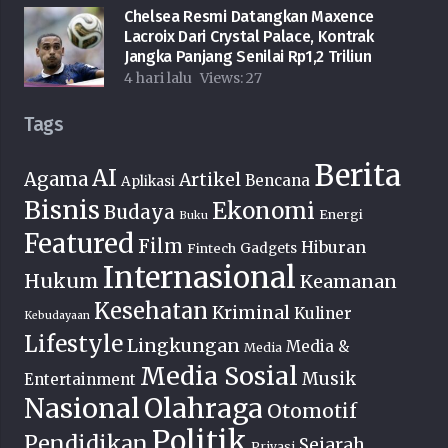
Chelsea Resmi Datangkan Maxence
Lacroix Dari Crystal Palace, Kontrak
Jangka Panjang Senilai Rp1,2 Triliun
4 hari lalu
Views:
27
Tags
Berita
AI
Agama
Artikel
Bencana
Aplikasi
Bisnis
Ekonomi
Budaya
Energi
Buku
Featured
Film
Hiburan
Fintech
Gadgets
Internasional
Hukum
Keamanan
Kesehatan
Kriminal
Kuliner
Kebudayaan
Lifestyle
Lingkungan
Media &
Media
Media Sosial
Musik
Entertainment
Nasional
Olahraga
Otomotif
Politik
Pendidikan
Sejarah
Privasi