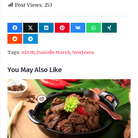
Post Views:
253
Tags:
ADOR
,
Danielle Marsh
,
NewJeans
You May Also Like