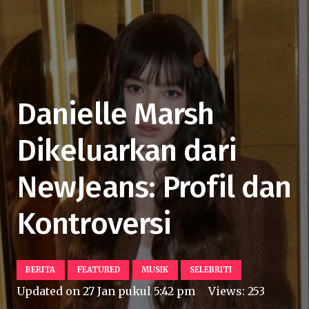
Danielle Marsh
Dikeluarkan dari
NewJeans: Profil dan
Kontroversi
BERITA
FEATURED
MUSIK
SELEBRITI
Updated on
27 Jan pukul 5:42 pm
Views:
253