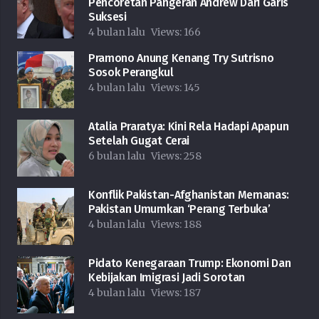
Pencoretan Pangeran Andrew Dari Garis
Suksesi
4 bulan lalu
Views:
166
Pramono Anung Kenang Try Sutrisno
Sosok Perangkul
4 bulan lalu
Views:
145
Atalia Praratya: Kini Rela Hadapi Apapun
Setelah Gugat Cerai
6 bulan lalu
Views:
258
Konflik Pakistan-Afghanistan Memanas:
Pakistan Umumkan ‘Perang Terbuka’
4 bulan lalu
Views:
188
Pidato Kenegaraan Trump: Ekonomi Dan
Kebijakan Imigrasi Jadi Sorotan
4 bulan lalu
Views:
187