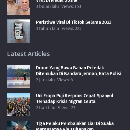
Viral Di Media Sosial
3 bulan lalu
Views:
153
Peristiwa Viral Di TikTok Selama 2023
3 tahun lalu
Views:
223
Latest Articles
Drone Yang Bawa Bahan Peledak
Ditemukan Di Bandara Jerman, Kata Polisi
2 jam lalu
Views:
6
Uni Eropa Puji Respons Cepat Spanyol
Terhadap Krisis Migran Ceuta
2 hari lalu
Views:
23
Tiga Pelaku Pembalakan Liar Di Suaka
Margasatwa Riau Ditangkap