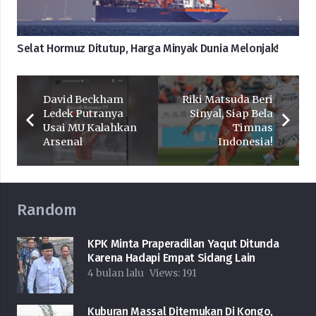
Selat Hormuz Ditutup, Harga Minyak Dunia Melonjak!
David Beckham
Riki Matsuda Beri
Ledek Putranya
Sinyal, Siap Bela
Usai MU Kalahkan
Timnas
Arsenal
Indonesia!
Random
KPK Minta Praperadilan Yaqut Ditunda
Karena Hadapi Empat Sidang Lain
4 bulan lalu
Views:
191
Kuburan Massal Ditemukan Di Kongo,