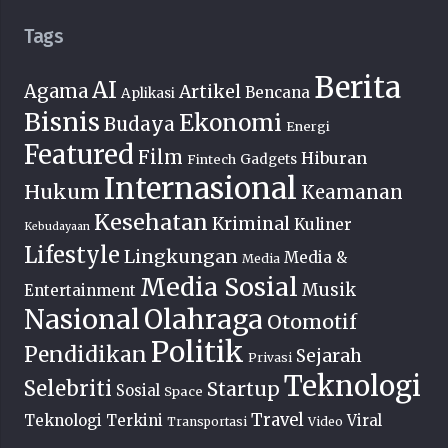
Tags
Berita
AI
Agama
Artikel
Bencana
Aplikasi
Bisnis
Ekonomi
Budaya
Energi
Featured
Film
Hiburan
Fintech
Gadgets
Internasional
Hukum
Keamanan
Kesehatan
Kriminal
Kuliner
Kebudayaan
Lifestyle
Lingkungan
Media &
Media
Media Sosial
Musik
Entertainment
Nasional
Olahraga
Otomotif
Politik
Pendidikan
Sejarah
Privasi
Teknologi
Selebriti
Startup
Sosial
Space
Travel
Teknologi Terkini
Viral
Transportasi
Video