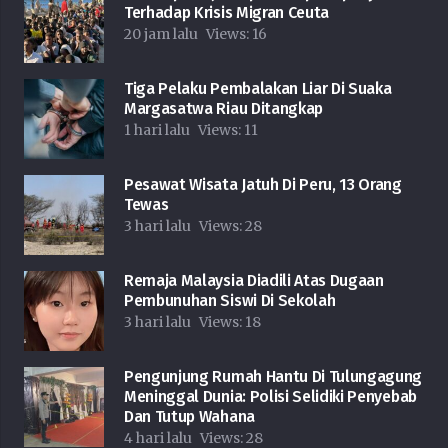
Terhadap Krisis Migran Ceuta
20 jam lalu
Views:
16
Tiga Pelaku Pembalakan Liar Di Suaka
Margasatwa Riau Ditangkap
1 hari lalu
Views:
11
Pesawat Wisata Jatuh Di Peru, 13 Orang
Tewas
3 hari lalu
Views:
28
Remaja Malaysia Diadili Atas Dugaan
Pembunuhan Siswi Di Sekolah
3 hari lalu
Views:
18
Pengunjung Rumah Hantu Di Tulungagung
Meninggal Dunia: Polisi Selidiki Penyebab
Dan Tutup Wahana
4 hari lalu
Views:
28