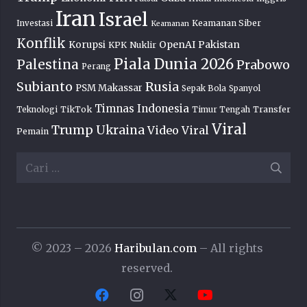
Iran
Israel
Keamanan Siber
Investasi
Keamanan
Konflik
OpenAI
Pakistan
Korupsi
KPK
Nuklir
Piala Dunia 2026
Palestina
Prabowo
Perang
Subianto
Rusia
PSM Makassar
Sepak Bola
Spanyol
Timnas Indonesia
TikTok
Transfer
Teknologi
Timur Tengah
Viral
Trump
Ukraina
Video Viral
Pemain
Cari
untuk:
© 2023 – 2026
Haribulan.com
– All rights
reserved.