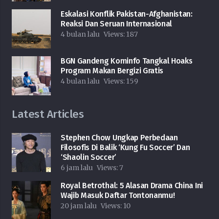
Eskalasi Konflik Pakistan-Afghanistan:
Reaksi Dan Seruan Internasional
4 bulan lalu
Views:
187
BGN Gandeng Kominfo Tangkal Hoaks
Program Makan Bergizi Gratis
4 bulan lalu
Views:
159
Latest Articles
Stephen Chow Ungkap Perbedaan
Filosofis Di Balik ‘Kung Fu Soccer’ Dan
‘Shaolin Soccer’
6 jam lalu
Views:
7
Royal Betrothal: 5 Alasan Drama China Ini
Wajib Masuk Daftar Tontonanmu!
20 jam lalu
Views:
10