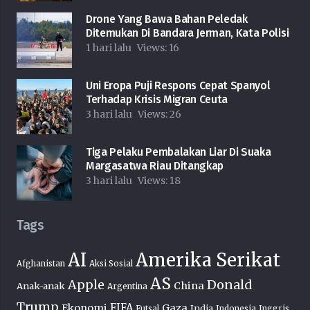
Drone Yang Bawa Bahan Peledak
Ditemukan Di Bandara Jerman, Kata Polisi
1 hari lalu
Views:
16
Uni Eropa Puji Respons Cepat Spanyol
Terhadap Krisis Migran Ceuta
3 hari lalu
Views:
26
Tiga Pelaku Pembalakan Liar Di Suaka
Margasatwa Riau Ditangkap
3 hari lalu
Views:
18
Tags
AI
Amerika Serikat
Afghanistan
Aksi Sosial
AS
Donald
Apple
China
Anak-anak
Argentina
Trump
FIFA
Ekonomi
Gaza
India
Futsal
Indonesia
Inggris