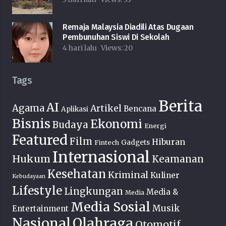
Remaja Malaysia Diadili Atas Dugaan
Pembunuhan Siswi Di Sekolah
4 hari lalu
Views:
20
Tags
Berita
AI
Agama
Artikel
Bencana
Aplikasi
Bisnis
Ekonomi
Budaya
Energi
Featured
Film
Hiburan
Fintech
Gadgets
Internasional
Hukum
Keamanan
Kesehatan
Kriminal
Kuliner
Kebudayaan
Lifestyle
Lingkungan
Media &
Media
Media Sosial
Musik
Entertainment
Nasional
Olahraga
Otomotif