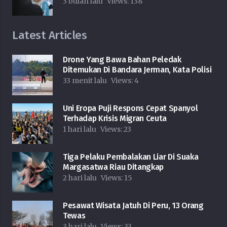
3 bulan lalu
Views:
138
Latest Articles
Drone Yang Bawa Bahan Peledak
Ditemukan Di Bandara Jerman, Kata Polisi
33 menit lalu
Views:
4
Uni Eropa Puji Respons Cepat Spanyol
Terhadap Krisis Migran Ceuta
1 hari lalu
Views:
23
Tiga Pelaku Pembalakan Liar Di Suaka
Margasatwa Riau Ditangkap
2 hari lalu
Views:
15
Pesawat Wisata Jatuh Di Peru, 13 Orang
Tewas
3 hari lalu
Views:
33