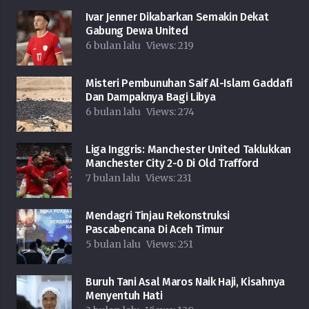
Ivar Jenner Dikabarkan Semakin Dekat
Gabung Dewa United
6 bulan lalu
Views:
219
Misteri Pembunuhan Saif Al-Islam Gaddafi
Dan Dampaknya Bagi Libya
6 bulan lalu
Views:
274
Liga Inggris: Manchester United Taklukkan
Manchester City 2-0 Di Old Trafford
7 bulan lalu
Views:
231
Mendagri Tinjau Rekonstruksi
Pascabencana Di Aceh Timur
5 bulan lalu
Views:
251
Buruh Tani Asal Maros Naik Haji, Kisahnya
Menyentuh Hati