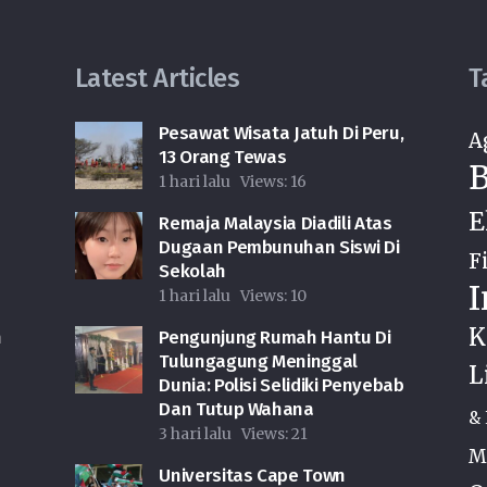
Latest Articles
T
Pesawat Wisata Jatuh Di Peru,
A
13 Orang Tewas
B
1 hari lalu
Views:
16
E
Remaja Malaysia Diadili Atas
Dugaan Pembunuhan Siswi Di
F
Sekolah
I
1 hari lalu
Views:
10
K
n
Pengunjung Rumah Hantu Di
Tulungagung Meninggal
L
Dunia: Polisi Selidiki Penyebab
Dan Tutup Wahana
& 
3 hari lalu
Views:
21
M
Universitas Cape Town