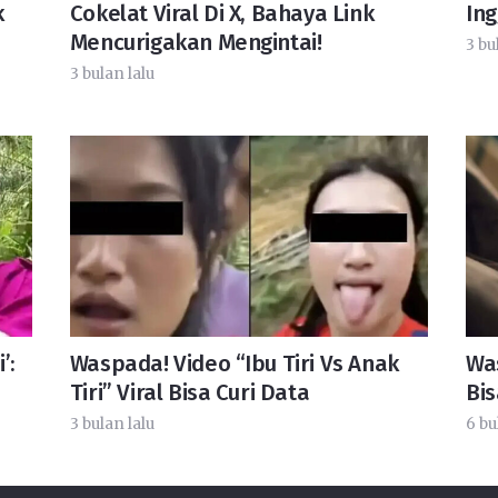
k
Cokelat Viral Di X, Bahaya Link
Ing
Mencurigakan Mengintai!
3 bu
3 bulan lalu
’:
Waspada! Video “Ibu Tiri Vs Anak
Wa
Tiri” Viral Bisa Curi Data
Bis
3 bulan lalu
6 bu