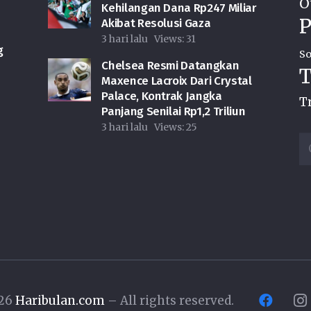
O
Kehilangan Dana Rp247 Miliar
P
Akibat Resolusi Gaza
3 hari lalu
Views:
31
g
So
Chelsea Resmi Datangkan
T
Maxence Lacroix Dari Crystal
Palace, Kontrak Jangka
T
Panjang Senilai Rp1,2 Triliun
3 hari lalu
Views:
25
Ca
u
026
Haribulan.com
– All rights reserved.