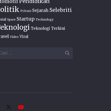
Pendidikan
tomotif
olitik
Selebriti
Sejarah
Privasi
Startup
sial
Space
Technology
eknologi
Teknologi Terkini
ravel
Viral
Video
ri
ntuk: