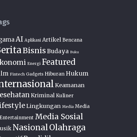
ags
AI
gama
Artikel
Bencana
Aplikasi
erita
Bisnis
Budaya
Buku
Featured
konomi
Energi
Hukum
ilm
Hiburan
Fintech
Gadgets
nternasional
Keamanan
esehatan
Kriminal
Kuliner
ifestyle
Lingkungan
Media
Media
Media Sosial
Entertainment
Nasional
Olahraga
usik