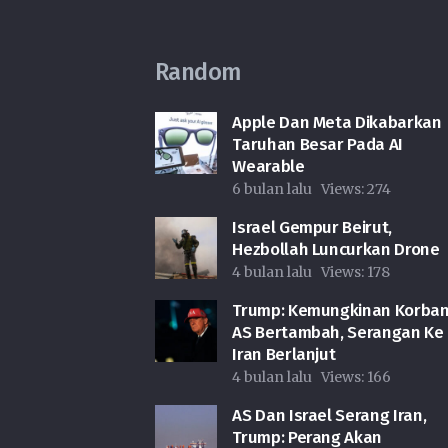
Random
Apple Dan Meta Dikabarkan
Taruhan Besar Pada AI
Wearable
6 bulan lalu
Views:
274
Israel Gempur Beirut,
Hezbollah Luncurkan Drone
4 bulan lalu
Views:
178
Trump: Kemungkinan Korba
AS Bertambah, Serangan Ke
Iran Berlanjut
4 bulan lalu
Views:
166
AS Dan Israel Serang Iran,
Trump: Perang Akan