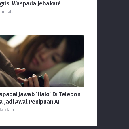
gris, Waspada Jebakan!
lan lalu
spada! Jawab ‘Halo’ Di Telepon
a Jadi Awal Penipuan AI
lan lalu