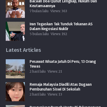
Bacaan Doa Qunut Lengkap, Hukum Dan
Keutamaannya
7 bulan lalu
Views:
363
Iran Tegaskan Tak Tunduk Tekanan AS
Dalam Negosiasi Nuklir
5 bulan lalu
Views:
192
Latest Articles
Pesawat Wisata Jatuh Di Peru, 13 Orang
Tewas
2 hari lalu
Views:
21
Remaja Malaysia Diadili Atas Dugaan
Pembunuhan Siswi Di Sekolah
2 hari lalu
Views:
13