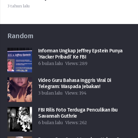
3 tahun lalu
Random
Informan Ungkap Jeffrey Epstein Punya
‘Hacker Pribadi’ Ke FBI
6 bulan lalu
Views:
289
Video Guru Bahasa Inggris Viral Di
Telegram: Waspada Jebakan!
3 bulan lalu
Views:
194
FBI Rilis Foto Terduga Penculikan Ibu
Savannah Guthrie
6 bulan lalu
Views:
262