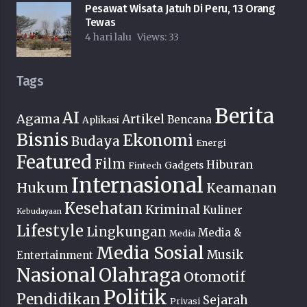
Pesawat Wisata Jatuh Di Peru, 13 Orang
Tewas
4 hari lalu
Views:
33
Tags
Berita
AI
Agama
Artikel
Bencana
Aplikasi
Bisnis
Ekonomi
Budaya
Energi
Featured
Film
Hiburan
Fintech
Gadgets
Internasional
Hukum
Keamanan
Kesehatan
Kriminal
Kuliner
Kebudayaan
Lifestyle
Lingkungan
Media &
Media
Media Sosial
Musik
Entertainment
Nasional
Olahraga
Otomotif
Politik
Pendidikan
Sejarah
Privasi