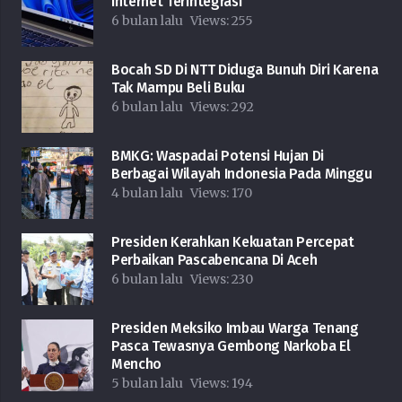
Internet Terintegrasi
6 bulan lalu
Views:
255
Bocah SD Di NTT Diduga Bunuh Diri Karena
Tak Mampu Beli Buku
6 bulan lalu
Views:
292
BMKG: Waspadai Potensi Hujan Di
Berbagai Wilayah Indonesia Pada Minggu
4 bulan lalu
Views:
170
Presiden Kerahkan Kekuatan Percepat
Perbaikan Pascabencana Di Aceh
6 bulan lalu
Views:
230
Presiden Meksiko Imbau Warga Tenang
Pasca Tewasnya Gembong Narkoba El
Mencho
5 bulan lalu
Views:
194