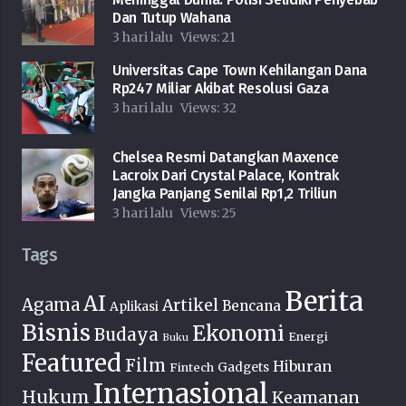
Dan Tutup Wahana
3 hari lalu
Views:
21
Universitas Cape Town Kehilangan Dana
Rp247 Miliar Akibat Resolusi Gaza
3 hari lalu
Views:
32
Chelsea Resmi Datangkan Maxence
Lacroix Dari Crystal Palace, Kontrak
Jangka Panjang Senilai Rp1,2 Triliun
3 hari lalu
Views:
25
Tags
Berita
AI
Agama
Artikel
Bencana
Aplikasi
Bisnis
Ekonomi
Budaya
Energi
Buku
Featured
Film
Hiburan
Fintech
Gadgets
Internasional
Hukum
Keamanan