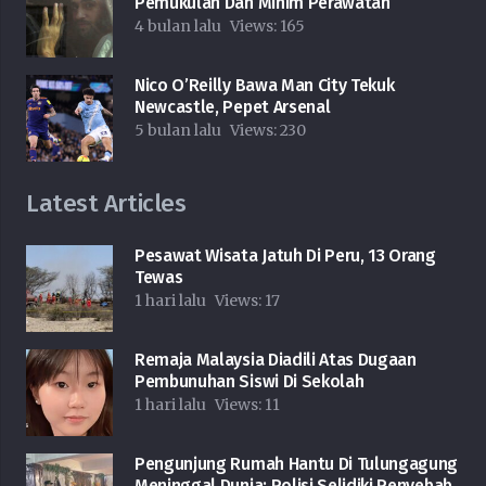
Pemukulan Dan Minim Perawatan
4 bulan lalu
Views:
165
Nico O’Reilly Bawa Man City Tekuk
Newcastle, Pepet Arsenal
5 bulan lalu
Views:
230
Latest Articles
Pesawat Wisata Jatuh Di Peru, 13 Orang
Tewas
1 hari lalu
Views:
17
Remaja Malaysia Diadili Atas Dugaan
Pembunuhan Siswi Di Sekolah
1 hari lalu
Views:
11
Pengunjung Rumah Hantu Di Tulungagung
Meninggal Dunia: Polisi Selidiki Penyebab