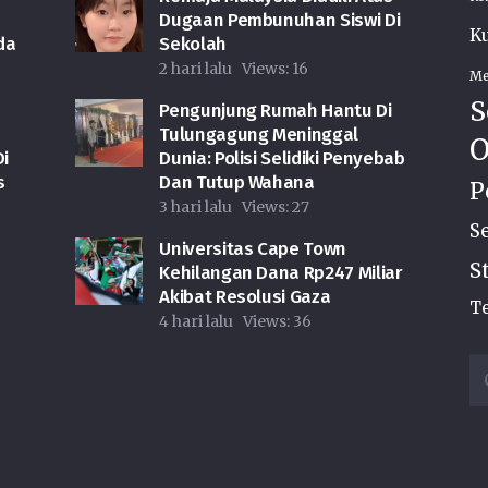
Dugaan Pembunuhan Siswi Di
Ku
da
Sekolah
2 hari lalu
Views:
16
Me
S
Pengunjung Rumah Hantu Di
Tulungagung Meninggal
O
i
Dunia: Polisi Selidiki Penyebab
s
Dan Tutup Wahana
P
3 hari lalu
Views:
27
S
Universitas Cape Town
S
Kehilangan Dana Rp247 Miliar
Akibat Resolusi Gaza
Te
4 hari lalu
Views:
36
Ca
u