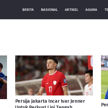
BERITA
NASIONAL
ARTIKEL
AGAMA
T
Persija Jakarta Incar Ivar Jenner
Per
Untuk Perkuat Lini Tengah