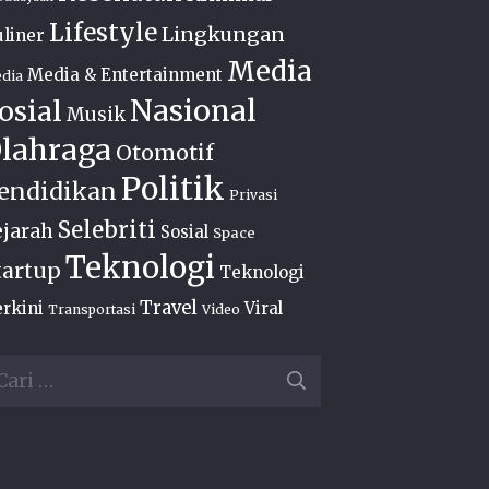
Lifestyle
Lingkungan
liner
Media
Media & Entertainment
dia
Nasional
osial
Musik
lahraga
Otomotif
Politik
endidikan
Privasi
Selebriti
ejarah
Sosial
Space
Teknologi
tartup
Teknologi
Travel
rkini
Viral
Transportasi
Video
ri
ntuk: