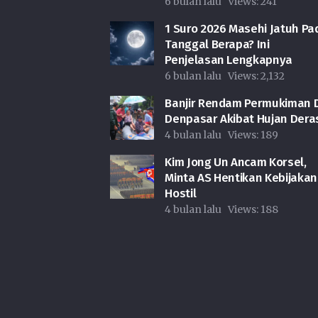
6 bulan lalu
Views:
241
1 Suro 2026 Masehi Jatuh Pa
Tanggal Berapa? Ini
Penjelasan Lengkapnya
6 bulan lalu
Views:
2,132
Banjir Rendam Permukiman D
Denpasar Akibat Hujan Dera
4 bulan lalu
Views:
189
Kim Jong Un Ancam Korsel,
Minta AS Hentikan Kebijakan
Hostil
4 bulan lalu
Views:
188