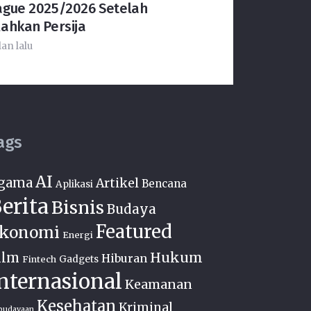
ague 2025/2026 Setelah
ahkan Persija
lan lalu
ags
AI
gama
Artikel
Bencana
Aplikasi
erita
Bisnis
Budaya
Featured
konomi
Energi
Hukum
ilm
Hiburan
Fintech
Gadgets
nternasional
Keamanan
Kesehatan
Kriminal
budayaan