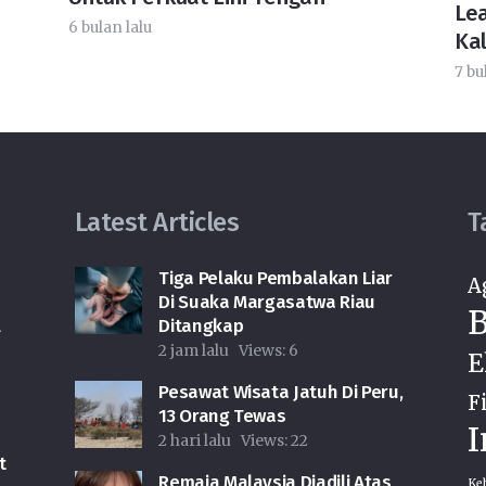
Le
6 bulan lalu
Kal
7 bu
Latest Articles
T
Tiga Pelaku Pembalakan Liar
A
Di Suaka Margasatwa Riau
B
l
Ditangkap
2 jam lalu
Views:
6
E
Pesawat Wisata Jatuh Di Peru,
F
13 Orang Tewas
I
2 hari lalu
Views:
22
t
Remaja Malaysia Diadili Atas
Ke