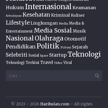
Internasional
Hukum
Keamanan
Kesehatan
Kriminal
Kuliner
Kebudayaan
Lifestyle
Lingkungan
Media &
Media
Media Sosial
Musik
Entertainment
Nasional
Olahraga
Otomotif
Politik
Pendidikan
Sejarah
Privasi
Teknologi
Selebriti
Startup
Sosial
Space
Travel
Teknologi Terkini
Viral
Video
Cari
untuk:
© 2023 – 2026
Haribulan.com
– All rights