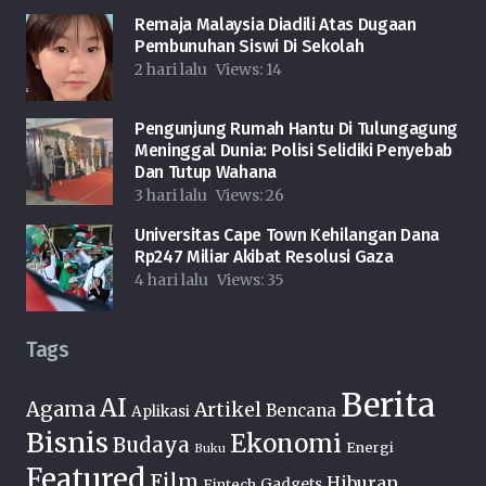
Remaja Malaysia Diadili Atas Dugaan
Pembunuhan Siswi Di Sekolah
2 hari lalu
Views:
14
Pengunjung Rumah Hantu Di Tulungagung
Meninggal Dunia: Polisi Selidiki Penyebab
Dan Tutup Wahana
3 hari lalu
Views:
26
Universitas Cape Town Kehilangan Dana
Rp247 Miliar Akibat Resolusi Gaza
4 hari lalu
Views:
35
Tags
Berita
AI
Agama
Artikel
Bencana
Aplikasi
Bisnis
Ekonomi
Budaya
Energi
Buku
Featured
Film
Hiburan
Fintech
Gadgets