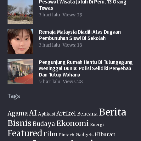
Pesawat Wisata Jatuh Di Peru, 13 Orang
Tewas
3 hari lalu
Views:
29
Remaja Malaysia Diadili Atas Dugaan
Pembunuhan Siswi Di Sekolah
3 hari lalu
Views:
18
Pengunjung Rumah Hantu Di Tulungagung
Meninggal Dunia: Polisi Selidiki Penyebab
Dan Tutup Wahana
5 hari lalu
Views:
28
Tags
Berita
AI
Agama
Artikel
Bencana
Aplikasi
Bisnis
Ekonomi
Budaya
Energi
Featured
Film
Hiburan
Fintech
Gadgets