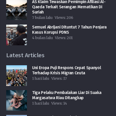
AS Klaim Tewaskan Pemimpin Afiliasi Al-
Qaeda Terkait Serangan Mematikan Di
Suriah
7 bulan lalu
Views:
206
Semuel Abrijani Dituntut 7 Tahun Penjara
Kasus Korupsi PDNS
4 bulan lalu
Views:
201
Latest Articles
Uni Eropa Puji Respons Cepat Spanyol
Terhadap Krisis Migran Ceuta
1 hari lalu
Views:
17
Tiga Pelaku Pembalakan Liar Di Suaka
Margasatwa Riau Ditangkap
1 hari lalu
Views:
14