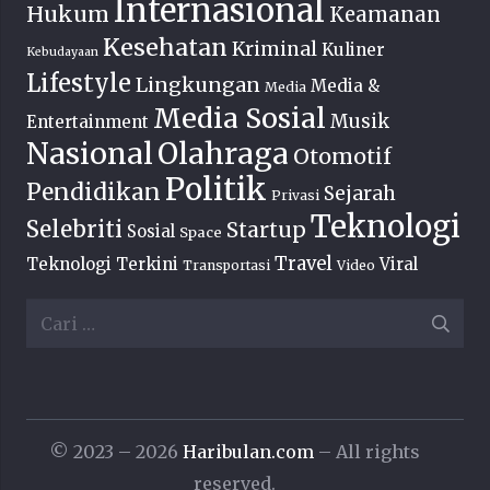
Internasional
Hukum
Keamanan
Kesehatan
Kriminal
Kuliner
Kebudayaan
Lifestyle
Lingkungan
Media &
Media
Media Sosial
Musik
Entertainment
Nasional
Olahraga
Otomotif
Politik
Pendidikan
Sejarah
Privasi
Teknologi
Selebriti
Startup
Sosial
Space
Travel
Teknologi Terkini
Viral
Transportasi
Video
Cari
untuk:
© 2023 – 2026
Haribulan.com
– All rights
reserved.