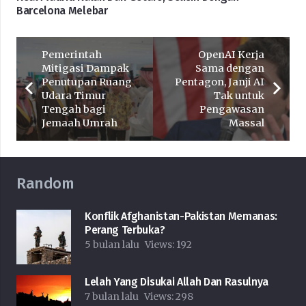
Barcelona Melebar
Pemerintah
OpenAI Kerja
Mitigasi Dampak
Sama dengan
Penutupan Ruang
Pentagon, Janji AI
Udara Timur
Tak untuk
Tengah bagi
Pengawasan
Jemaah Umrah
Massal
Random
Konflik Afghanistan-Pakistan Memanas:
Perang Terbuka?
5 bulan lalu
Views:
192
Lelah Yang Disukai Allah Dan Rasulnya
7 bulan lalu
Views:
298