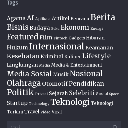
Tags
Berita
AI
Agama
Artikel
Bencana
Aplikasi
Bisnis
Ekonomi
Budaya
Energi
Buku
Featured
Film
Hiburan
Fintech
Gadgets
Internasional
Hukum
Keamanan
Lifestyle
Kesehatan
Kriminal
Kuliner
Lingkungan
Media & Entertainment
Media
Nasional
Media Sosial
Musik
Olahraga
Pendidikan
Otomotif
Politik
Selebriti
Sejarah
Sosial
Privasi
Space
Teknologi
Startup
Teknologi
Technology
Travel
Terkini
Viral
Video
Cari