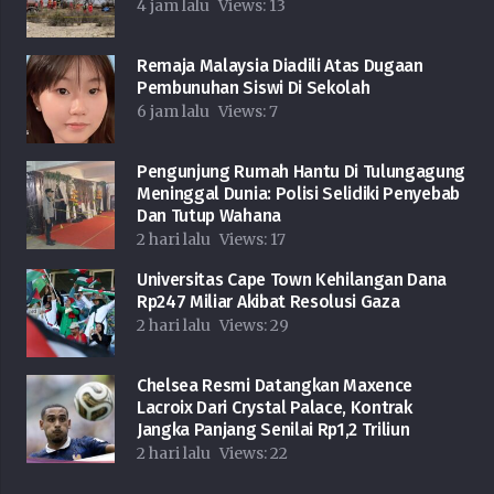
4 jam lalu
Views:
13
Remaja Malaysia Diadili Atas Dugaan
Pembunuhan Siswi Di Sekolah
6 jam lalu
Views:
7
Pengunjung Rumah Hantu Di Tulungagung
Meninggal Dunia: Polisi Selidiki Penyebab
Dan Tutup Wahana
2 hari lalu
Views:
17
Universitas Cape Town Kehilangan Dana
Rp247 Miliar Akibat Resolusi Gaza
2 hari lalu
Views:
29
Chelsea Resmi Datangkan Maxence
Lacroix Dari Crystal Palace, Kontrak
Jangka Panjang Senilai Rp1,2 Triliun
2 hari lalu
Views:
22