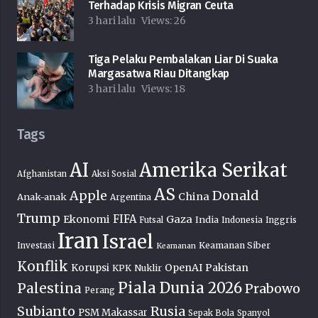
Terhadap Krisis Migran Ceuta
3 hari lalu
Views:
26
Tiga Pelaku Pembalakan Liar Di Suaka
Margasatwa Riau Ditangkap
3 hari lalu
Views:
18
Tags
AI
Amerika Serikat
Afghanistan
Aksi Sosial
AS
Donald
Apple
China
Anak-anak
Argentina
Trump
FIFA
Ekonomi
Gaza
India
Futsal
Indonesia
Inggris
Iran
Israel
Keamanan Siber
Investasi
Keamanan
Konflik
OpenAI
Pakistan
Korupsi
KPK
Nuklir
Piala Dunia 2026
Palestina
Prabowo
Perang
Subianto
Rusia
PSM Makassar
Sepak Bola
Spanyol