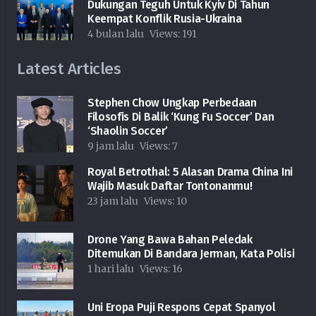
Dukungan Teguh Untuk Kyiv Di Tahun
Keempat Konflik Rusia-Ukraina
4 bulan lalu
Views:
191
Latest Articles
Stephen Chow Ungkap Perbedaan
Filosofis Di Balik ‘Kung Fu Soccer’ Dan
‘Shaolin Soccer’
9 jam lalu
Views:
7
Royal Betrothal: 5 Alasan Drama China Ini
Wajib Masuk Daftar Tontonanmu!
23 jam lalu
Views:
10
Drone Yang Bawa Bahan Peledak
Ditemukan Di Bandara Jerman, Kata Polisi
1 hari lalu
Views:
16
Uni Eropa Puji Respons Cepat Spanyol