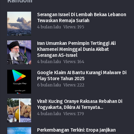
Random
Serangan Israel Di Lembah Bekaa Lebanon
Tewaskan Remaja Suriah
4 bulan lalu
Views:
195
Iran Umumkan Pemimpin Tertinggi Ali
Khamenei Meninggal Dunia Akibat
Serangan AS-Israel
4 bulan lalu
Views:
164
Google Klaim AI Bantu Kurangi Malware Di
Play Store Tahun 2025
6 bulan lalu
Views:
222
Viral! Kucing Oranye Raksasa Rebahan Di
Yogyakarta, Dikira AI Ternyata…
4 bulan lalu
Views:
179
Perkembangan Terkini: Eropa Janjikan