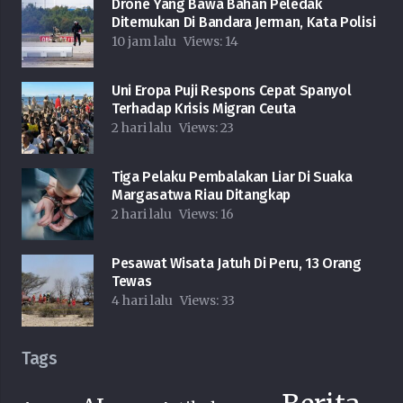
Drone Yang Bawa Bahan Peledak
Ditemukan Di Bandara Jerman, Kata Polisi
10 jam lalu
Views:
14
Uni Eropa Puji Respons Cepat Spanyol
Terhadap Krisis Migran Ceuta
2 hari lalu
Views:
23
Tiga Pelaku Pembalakan Liar Di Suaka
Margasatwa Riau Ditangkap
2 hari lalu
Views:
16
Pesawat Wisata Jatuh Di Peru, 13 Orang
Tewas
4 hari lalu
Views:
33
Tags