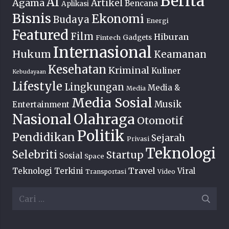
Berita
AI
Agama
Artikel
Bencana
Aplikasi
Bisnis
Ekonomi
Budaya
Energi
Featured
Film
Hiburan
Fintech
Gadgets
Internasional
Hukum
Keamanan
Kesehatan
Kriminal
Kuliner
Kebudayaan
Lifestyle
Lingkungan
Media &
Media
Media Sosial
Musik
Entertainment
Nasional
Olahraga
Otomotif
Politik
Pendidikan
Sejarah
Privasi
Teknologi
Selebriti
Startup
Sosial
Space
Travel
Teknologi Terkini
Viral
Transportasi
Video
Cari
untuk: