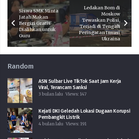
Ledakan Bom di
Siswa SMK Minta
Moskow
Jatah Makan
Tewaskan Polisi,
Bergizi Gratis
Terjadi di Tengah
Dialihkan untuk
Peringatan Invasi
Guru
Ukraina
Random
ASN Sulbar Live TikTok Saat Jam Kerja
Viral, Terancam Sanksi
3 bulan lalu
Views:
147
Kejati DKI Geledah Lokasi Dugaan Korupsi
Pembangkit Listrik
4 bulan lalu
Views:
191