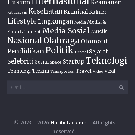
Internasional
Hukum
Keamanan
Kesehatan
Kriminal
Kuliner
Kebudayaan
Lifestyle
Lingkungan
Media &
Media
Media Sosial
Musik
Entertainment
Nasional
Olahraga
Otomotif
Politik
Pendidikan
Sejarah
Privasi
Teknologi
Selebriti
Startup
Sosial
Space
Travel
Teknologi Terkini
Viral
Transportasi
Video
Cari
untuk:
© 2023 – 2026
Haribulan.com
– All rights
reserved.