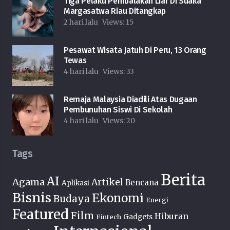
Tiga Pelaku Pembalakan Liar Di Suaka
Margasatwa Riau Ditangkap
2 hari lalu
Views:
15
Pesawat Wisata Jatuh Di Peru, 13 Orang
Tewas
4 hari lalu
Views:
33
Remaja Malaysia Diadili Atas Dugaan
Pembunuhan Siswi Di Sekolah
4 hari lalu
Views:
20
Tags
Berita
AI
Agama
Artikel
Bencana
Aplikasi
Bisnis
Ekonomi
Budaya
Energi
Featured
Film
Hiburan
Fintech
Gadgets