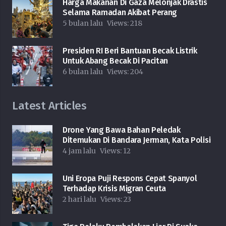
Harga Makanan Di Gaza Melonjak Drastis
Selama Ramadan Akibat Perang
5 bulan lalu
Views:
218
Presiden RI Beri Bantuan Becak Listrik
Untuk Abang Becak Di Pacitan
6 bulan lalu
Views:
204
Latest Articles
Drone Yang Bawa Bahan Peledak
Ditemukan Di Bandara Jerman, Kata Polisi
4 jam lalu
Views:
12
Uni Eropa Puji Respons Cepat Spanyol
Terhadap Krisis Migran Ceuta
2 hari lalu
Views:
23