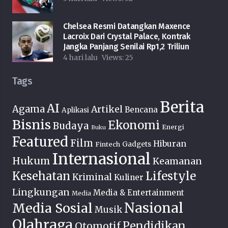
Chelsea Resmi Datangkan Maxence
Lacroix Dari Crystal Palace, Kontrak
Jangka Panjang Senilai Rp1,2 Triliun
4 hari lalu
Views:
25
Tags
Berita
AI
Agama
Artikel
Bencana
Aplikasi
Bisnis
Ekonomi
Budaya
Energi
Buku
Featured
Film
Hiburan
Fintech
Gadgets
Internasional
Hukum
Keamanan
Lifestyle
Kesehatan
Kriminal
Kuliner
Lingkungan
Media & Entertainment
Media
Nasional
Media Sosial
Musik
Olahraga
Pendidikan
Otomotif