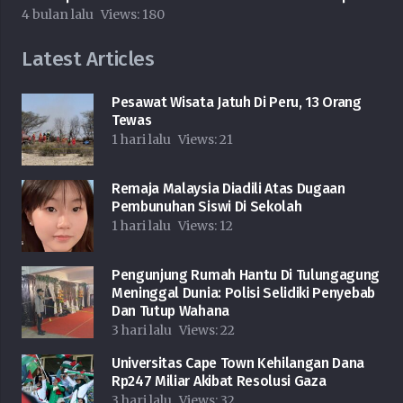
4 bulan lalu
Views:
180
Latest Articles
Pesawat Wisata Jatuh Di Peru, 13 Orang
Tewas
1 hari lalu
Views:
21
Remaja Malaysia Diadili Atas Dugaan
Pembunuhan Siswi Di Sekolah
1 hari lalu
Views:
12
Pengunjung Rumah Hantu Di Tulungagung
Meninggal Dunia: Polisi Selidiki Penyebab
Dan Tutup Wahana
3 hari lalu
Views:
22
Universitas Cape Town Kehilangan Dana
Rp247 Miliar Akibat Resolusi Gaza
3 hari lalu
Views:
32