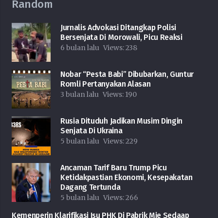
Random
Jurnalis Advokasi Ditangkap Polisi
Bersenjata Di Morowali, Picu Reaksi
6 bulan lalu
Views:
238
Nobar “Pesta Babi” Dibubarkan, Guntur
Romli Pertanyakan Alasan
3 bulan lalu
Views:
190
Rusia Dituduh Jadikan Musim Dingin
Senjata Di Ukraina
5 bulan lalu
Views:
229
Ancaman Tarif Baru Trump Picu
Ketidakpastian Ekonomi, Kesepakatan
Dagang Tertunda
5 bulan lalu
Views:
266
Kemenperin Klarifikasi Isu PHK Di Pabrik Mie Sedaap