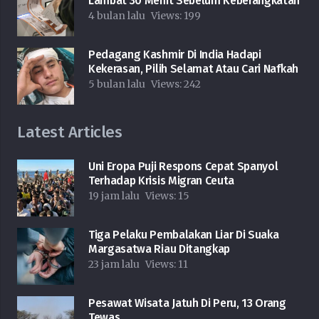
Lambat 30 Menit Sebelum Keberangkatan
4 bulan lalu
Views:
199
Pedagang Kashmir Di India Hadapi
Kekerasan, Pilih Selamat Atau Cari Nafkah
5 bulan lalu
Views:
242
Latest Articles
Uni Eropa Puji Respons Cepat Spanyol
Terhadap Krisis Migran Ceuta
19 jam lalu
Views:
15
Tiga Pelaku Pembalakan Liar Di Suaka
Margasatwa Riau Ditangkap
23 jam lalu
Views:
11
Pesawat Wisata Jatuh Di Peru, 13 Orang
Tewas