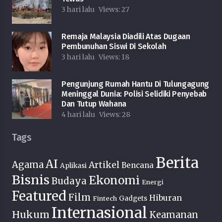
3 hari lalu
Views:
27
Remaja Malaysia Diadili Atas Dugaan
Pembunuhan Siswi Di Sekolah
3 hari lalu
Views:
18
Pengunjung Rumah Hantu Di Tulungagung
Meninggal Dunia: Polisi Selidiki Penyebab
Dan Tutup Wahana
4 hari lalu
Views:
28
Tags
Berita
AI
Agama
Artikel
Bencana
Aplikasi
Bisnis
Ekonomi
Budaya
Energi
Featured
Film
Hiburan
Fintech
Gadgets
Internasional
Hukum
Keamanan