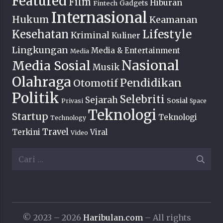
Featured
Film
Hiburan
Fintech
Gadgets
Internasional
Hukum
Keamanan
Lifestyle
Kesehatan
Kriminal
Kuliner
Lingkungan
Media & Entertainment
Media
Nasional
Media Sosial
Musik
Olahraga
Pendidikan
Otomotif
Politik
Selebriti
Sejarah
Sosial
Privasi
Space
Teknologi
Startup
Teknologi
Technology
Travel
Terkini
Viral
Video
Cari
untuk:
© 2023 – 2026
Haribulan.com
– All rights