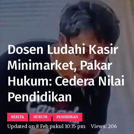
Dosen Ludahi Kasir
Minimarket, Pakar
Hukum: Cedera Nilai
Pendidikan
BERITA
HUKUM
PENDIDIKAN
Updated on
8 Feb pukul 10:35 pm
Views:
206