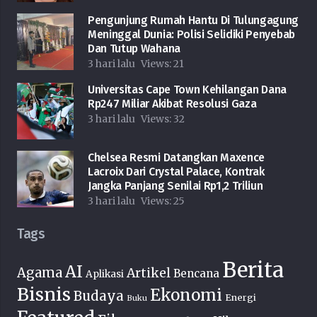
Pengunjung Rumah Hantu Di Tulungagung
Meninggal Dunia: Polisi Selidiki Penyebab
Dan Tutup Wahana
3 hari lalu
Views:
21
Universitas Cape Town Kehilangan Dana
Rp247 Miliar Akibat Resolusi Gaza
3 hari lalu
Views:
32
Chelsea Resmi Datangkan Maxence
Lacroix Dari Crystal Palace, Kontrak
Jangka Panjang Senilai Rp1,2 Triliun
3 hari lalu
Views:
25
Tags
Berita
AI
Agama
Artikel
Bencana
Aplikasi
Bisnis
Ekonomi
Budaya
Energi
Buku