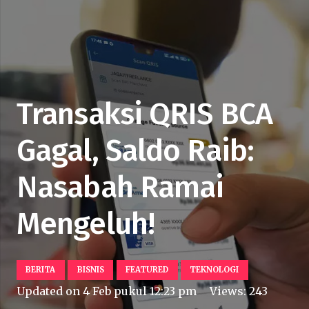
Transaksi QRIS BCA
Gagal, Saldo Raib:
Nasabah Ramai
Mengeluh!
BERITA
BISNIS
FEATURED
TEKNOLOGI
Updated on
4 Feb pukul 12:23 pm
Views:
243