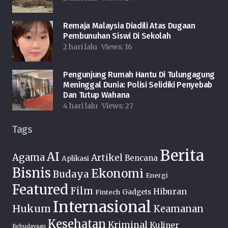
Remaja Malaysia Diadili Atas Dugaan
Pembunuhan Siswi Di Sekolah
2 hari lalu
Views:
16
Pengunjung Rumah Hantu Di Tulungagung
Meninggal Dunia: Polisi Selidiki Penyebab
Dan Tutup Wahana
4 hari lalu
Views:
27
Tags
Berita
AI
Agama
Artikel
Bencana
Aplikasi
Bisnis
Ekonomi
Budaya
Energi
Featured
Film
Hiburan
Fintech
Gadgets
Internasional
Hukum
Keamanan
Kesehatan
Kriminal
Kuliner
Kebudayaan