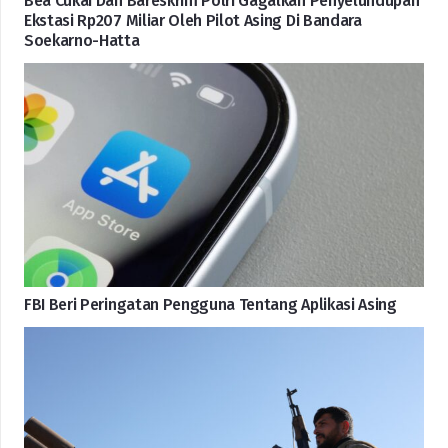
Bea Cukai Dan Bareskrim Polri Gagalkan Penyelundupan
Ekstasi Rp207 Miliar Oleh Pilot Asing Di Bandara
Soekarno-Hatta
FBI Beri Peringatan Pengguna Tentang Aplikasi Asing