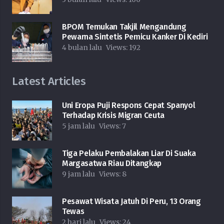
BPOM Temukan Takjil Mengandung
Pewarna Sintetis Pemicu Kanker Di Kediri
4 bulan lalu
Views:
192
Latest Articles
Uni Eropa Puji Respons Cepat Spanyol
Terhadap Krisis Migran Ceuta
5 jam lalu
Views:
7
Tiga Pelaku Pembalakan Liar Di Suaka
Margasatwa Riau Ditangkap
9 jam lalu
Views:
8
Pesawat Wisata Jatuh Di Peru, 13 Orang
Tewas
2 hari lalu
Views:
24