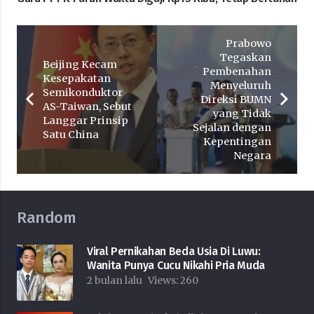
Prabowo
Tegaskan
Beijing Kecam
Pembenahan
Kesepakatan
Menyeluruh
Semikonduktor
Direksi BUMN
AS-Taiwan, Sebut
yang Tidak
Langgar Prinsip
Sejalan dengan
Satu China
Kepentingan
Negara
Random
Viral Pernikahan Beda Usia Di Luwu:
Wanita Punya Cucu Nikahi Pria Muda
2 bulan lalu
Views:
260