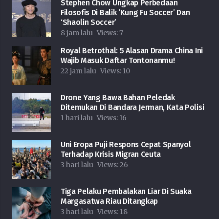
Stephen Chow Ungkap Perbedaan
Filosofis Di Balik ‘Kung Fu Soccer’ Dan
‘Shaolin Soccer’
8 jam lalu
Views:
7
Royal Betrothal: 5 Alasan Drama China Ini
Wajib Masuk Daftar Tontonanmu!
22 jam lalu
Views:
10
Drone Yang Bawa Bahan Peledak
Ditemukan Di Bandara Jerman, Kata Polisi
1 hari lalu
Views:
16
Uni Eropa Puji Respons Cepat Spanyol
Terhadap Krisis Migran Ceuta
3 hari lalu
Views:
26
Tiga Pelaku Pembalakan Liar Di Suaka
Margasatwa Riau Ditangkap
3 hari lalu
Views:
18