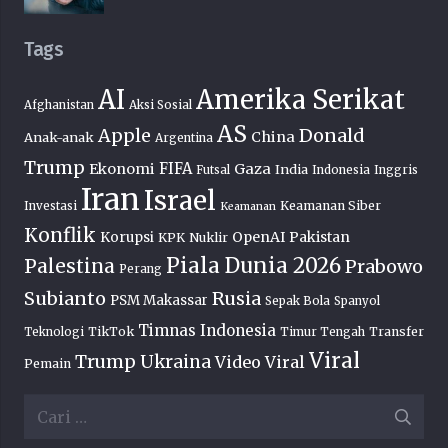
Tags
AI
Amerika Serikat
Afghanistan
Aksi Sosial
AS
Donald
Apple
China
Anak-anak
Argentina
Trump
FIFA
Ekonomi
Gaza
India
Futsal
Indonesia
Inggris
Iran
Israel
Keamanan Siber
Investasi
Keamanan
Konflik
OpenAI
Pakistan
Korupsi
KPK
Nuklir
Piala Dunia 2026
Palestina
Prabowo
Perang
Subianto
Rusia
PSM Makassar
Sepak Bola
Spanyol
Timnas Indonesia
TikTok
Transfer
Teknologi
Timur Tengah
Viral
Trump
Ukraina
Video Viral
Pemain
Cari
untuk: