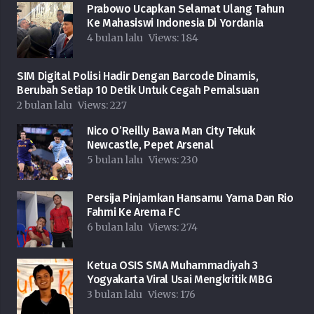
Prabowo Ucapkan Selamat Ulang Tahun
Ke Mahasiswi Indonesia Di Yordania
4 bulan lalu
Views:
184
SIM Digital Polisi Hadir Dengan Barcode Dinamis,
Berubah Setiap 10 Detik Untuk Cegah Pemalsuan
2 bulan lalu
Views:
227
Nico O’Reilly Bawa Man City Tekuk
Newcastle, Pepet Arsenal
5 bulan lalu
Views:
230
Persija Pinjamkan Hansamu Yama Dan Rio
Fahmi Ke Arema FC
6 bulan lalu
Views:
274
Ketua OSIS SMA Muhammadiyah 3
Yogyakarta Viral Usai Mengkritik MBG
3 bulan lalu
Views:
176