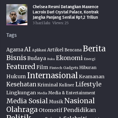
Chelsea Resmi Datangkan Maxence
Lacroix Dari Crystal Palace, Kontrak
Jangka Panjang Senilai Rp1,2 Triliun
3 hari lalu
Views:
25
Tags
Berita
AI
Agama
Artikel
Bencana
Aplikasi
Bisnis
Ekonomi
Budaya
Energi
Buku
Featured
Film
Hiburan
Fintech
Gadgets
Internasional
Hukum
Keamanan
Lifestyle
Kesehatan
Kriminal
Kuliner
Lingkungan
Media & Entertainment
Media
Nasional
Media Sosial
Musik
Olahraga
Pendidikan
Otomotif