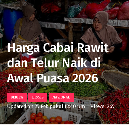
Harga Cabai Rawit
dan Telur Naik di
Awal Puasa 2026
BERITA
BISNIS
NASIONAL
Updated on
25 Feb pukul 12:40 pm
Views:
265