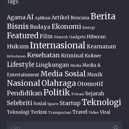
Tags
Berita
AI
Agama
Artikel
Bencana
Aplikasi
Bisnis
Ekonomi
Budaya
Energi
Featured
Film
Hiburan
Fintech
Gadgets
Internasional
Hukum
Keamanan
Kesehatan
Kriminal
Kuliner
Kebudayaan
Lifestyle
Lingkungan
Media &
Media
Media Sosial
Musik
Entertainment
Nasional
Olahraga
Otomotif
Politik
Pendidikan
Sejarah
Privasi
Teknologi
Selebriti
Startup
Sosial
Space
Travel
Teknologi Terkini
Viral
Transportasi
Video
Cari