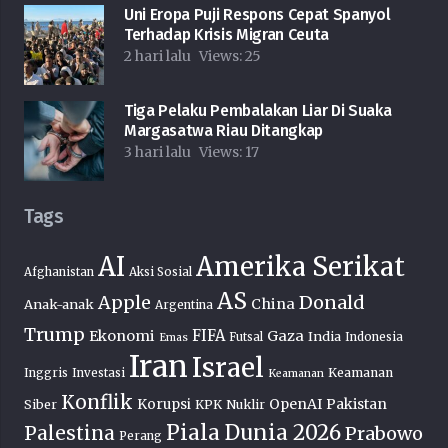
Uni Eropa Puji Respons Cepat Spanyol
Terhadap Krisis Migran Ceuta
2 hari lalu
Views:
25
Tiga Pelaku Pembalakan Liar Di Suaka
Margasatwa Riau Ditangkap
3 hari lalu
Views:
17
Tags
AI
Amerika Serikat
Afghanistan
Aksi Sosial
AS
Donald
Apple
China
Anak-anak
Argentina
Trump
FIFA
Ekonomi
Gaza
India
Futsal
Indonesia
Emas
Iran
Israel
Keamanan
Inggris
Investasi
Keamanan
Konflik
OpenAI
Pakistan
Korupsi
Siber
KPK
Nuklir
Piala Dunia 2026
Palestina
Prabowo
Perang