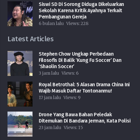
Siswi SD Di Sorong Diduga Dikeluarkan
Sekolah Karena Kritik Ayahnya Terkait
Pembangunan Gereja
6 bulan lalu
Views:
228
Latest Articles
Stephen Chow Ungkap Perbedaan
Filosofis Di Balik ‘Kung Fu Soccer’ Dan
‘Shaolin Soccer’
3 jam lalu
Views:
6
Royal Betrothal: 5 Alasan Drama China Ini
Wajib Masuk Daftar Tontonanmu!
17 jam lalu
Views:
9
Drone Yang Bawa Bahan Peledak
Ditemukan Di Bandara Jerman, Kata Polisi
23 jam lalu
Views:
15