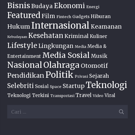
Bisnis
Ekonomi
Budaya
Energi
Featured
Film
Hiburan
Fintech
Gadgets
Internasional
Hukum
Keamanan
Kesehatan
Kriminal
Kuliner
Kebudayaan
Lifestyle
Lingkungan
Media &
Media
Media Sosial
Musik
Entertainment
Nasional
Olahraga
Otomotif
Politik
Pendidikan
Sejarah
Privasi
Teknologi
Selebriti
Startup
Sosial
Space
Travel
Teknologi Terkini
Viral
Transportasi
Video
Cari
untuk: