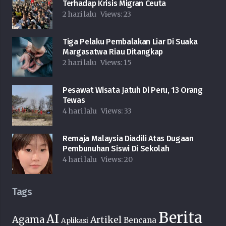
Terhadap Krisis Migran Ceuta
2 hari lalu
Views:
23
Tiga Pelaku Pembalakan Liar Di Suaka
Margasatwa Riau Ditangkap
2 hari lalu
Views:
15
Pesawat Wisata Jatuh Di Peru, 13 Orang
Tewas
4 hari lalu
Views:
33
Remaja Malaysia Diadili Atas Dugaan
Pembunuhan Siswi Di Sekolah
4 hari lalu
Views:
20
Tags
Berita
AI
Agama
Artikel
Bencana
Aplikasi